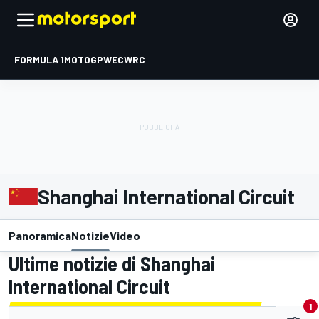
FORMULA 1
MOTOGP
WEC
WRC
Shanghai International Circuit
Panoramica
Notizie
Video
Ultime notizie di Shanghai
International Circuit
1