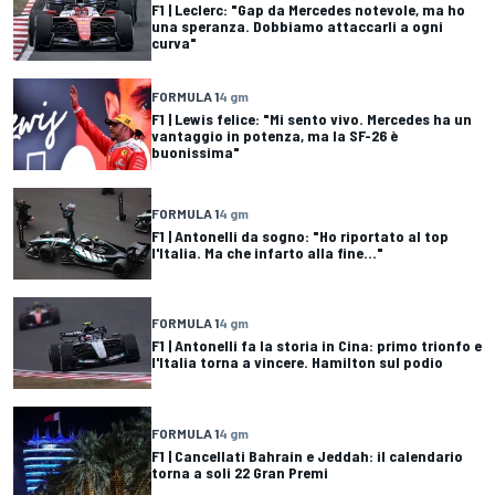
F1 | Leclerc: "Gap da Mercedes notevole, ma ho
una speranza. Dobbiamo attaccarli a ogni
curva"
FORMULA 1
4 gm
F1 | Lewis felice: "Mi sento vivo. Mercedes ha un
vantaggio in potenza, ma la SF-26 è
buonissima"
FORMULA 1
4 gm
F1 | Antonelli da sogno: "Ho riportato al top
l'Italia. Ma che infarto alla fine..."
FORMULA 1
4 gm
F1 | Antonelli fa la storia in Cina: primo trionfo e
l'Italia torna a vincere. Hamilton sul podio
FORMULA 1
4 gm
F1 | Cancellati Bahrain e Jeddah: il calendario
torna a soli 22 Gran Premi