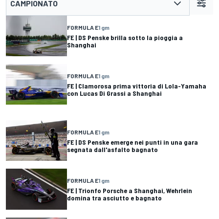
CAMPIONATO
FORMULA E
1 gm
FE | DS Penske brilla sotto la pioggia a
Shanghai
FORMULA E
1 gm
FE | Clamorosa prima vittoria di Lola-Yamaha
con Lucas Di Grassi a Shanghai
FORMULA E
1 gm
FE | DS Penske emerge nei punti in una gara
segnata dall'asfalto bagnato
FORMULA E
1 gm
FE | Trionfo Porsche a Shanghai, Wehrlein
domina tra asciutto e bagnato