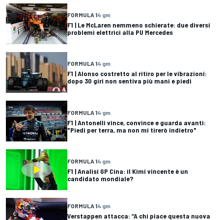
FORMULA 1
4 gm
F1 | Le McLaren nemmeno schierate: due diversi
problemi elettrici alla PU Mercedes
FORMULA 1
4 gm
F1 | Alonso costretto al ritiro per le vibrazioni:
dopo 30 giri non sentiva più mani e piedi
FORMULA 1
4 gm
F1 | Antonelli vince, convince e guarda avanti:
"Piedi per terra, ma non mi tirerò indietro"
FORMULA 1
4 gm
F1 | Analisi GP Cina: il Kimi vincente è un
candidato mondiale?
FORMULA 1
4 gm
Verstappen attacca: “A chi piace questa nuova