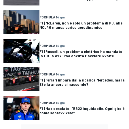
FORMULA 1
4 gm
F1 | McLaren, non è solo un problema di PU: alle
MCL40 manca carico aerodinamico
FORMULA 1
4 gm
F1 | Russell, un problema elettrico ha mandato
in tilt la W17: l'ha dovuta riavviare 3 volte
FORMULA 1
4 gm
F1 | Ferrari impara dalla ricarica Mercedes, ma la
Stella ancora si nasconde?
FORMULA 1
4 gm
F1 | Max desolato: "RB22 inguidabile. Ogni giro è
come sopravvivere"