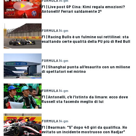
FORMULA 1
4 gm
F1 | Live post GP Cina: Kimi regala emozioni?
Antonelli! Ferrari saldamente 2^
FORMULA 1
4 gm
F1 | Racing Bulls è un fulmine sui rettilinei: sta
esaltando certe qualità della PU più di Red Bull
FORMULA 1
4 gm
F1 | Shanghai punta all'esaurito con un milione
di spettatori nel mirino
FORMULA 1
4 gm
F1 | Antonelli, c'è l'istinto da limare: ecco dove
Russell sta facendo meglio di lui
FORMULA 1
4 gm
F1 | Bearman: "5° dopo 40 giri da qualifica. Ho
evitato un incidente mostruoso con Hadjar"