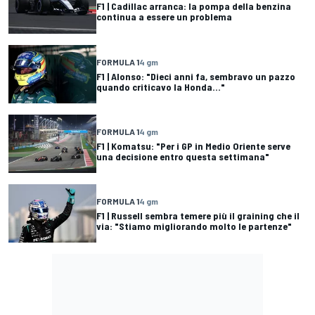
F1 | Cadillac arranca: la pompa della benzina
continua a essere un problema
FORMULA 1
4 gm
F1 | Alonso: "Dieci anni fa, sembravo un pazzo
quando criticavo la Honda…"
FORMULA 1
4 gm
F1 | Komatsu: "Per i GP in Medio Oriente serve
una decisione entro questa settimana"
FORMULA 1
4 gm
F1 | Russell sembra temere più il graining che il
via: "Stiamo migliorando molto le partenze"