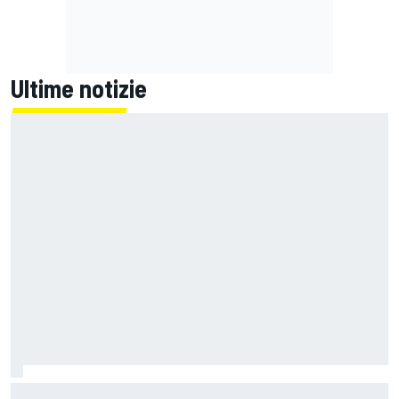
Ultime notizie
MotoGP | Martin capitalizza, Bezzecchi è eroico e Marquez