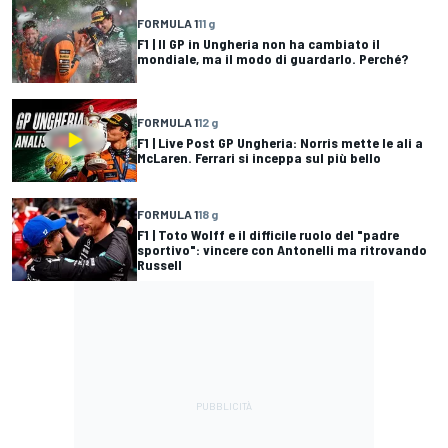
FORMULA 1
11 g
F1 | Il GP in Ungheria non ha cambiato il
mondiale, ma il modo di guardarlo. Perché?
FORMULA 1
12 g
F1 | Live Post GP Ungheria: Norris mette le ali a
McLaren. Ferrari si inceppa sul più bello
FORMULA 1
18 g
F1 | Toto Wolff e il difficile ruolo del "padre
sportivo": vincere con Antonelli ma ritrovando
Russell