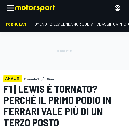
FORMULA 1
HOME
NOTIZIE
CALENDARIO
RISULTATI
CLASSIFICA
PHOT
ANALISI
Formula 1
Cina
F1 | LEWIS È TORNATO?
PERCHÉ IL PRIMO PODIO IN
FERRARI VALE PIÙ DI UN
TERZO POSTO