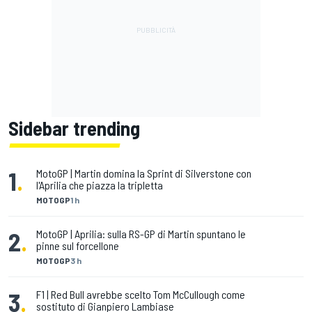
Sidebar trending
1
.
MotoGP | Martin domina la Sprint di Silverstone con
l'Aprilia che piazza la tripletta
MOTOGP
1 h
2
.
MotoGP | Aprilia: sulla RS-GP di Martin spuntano le
pinne sul forcellone
MOTOGP
3 h
3
.
F1 | Red Bull avrebbe scelto Tom McCullough come
sostituto di Gianpiero Lambiase