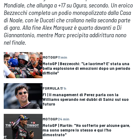
Mondiale, che allunga a +17 su Ogura, secondo. Un eroico
Bezzecchi completa un podio monopolizzato dalla Casa
di Noale, con le Ducati che crollano nella seconda parte
di gara. Alla fine Alex Marquez è quarto davanti a Di
Giannantonio, mentre Marc precipita addirittura nono
nel finale.
MOTOGP
11 min
MotoGP | Bezzecchi: "Le lacrime? E' stata una
bella esplosione di emozioni dopo un periodo
difficile"
FORMULA 1
7 h
F1 | Il management di Perez parla con la
Williams sperando nei dubbi di Sainz sul suo
futuro
MOTOGP
24 min
MotoGP | Martín: "Ho sofferto per alcune gare,
ma sono sempre lo stesso e qui l'ho
dimostrato"