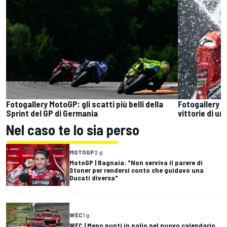
Fotogallery MotoGP: gli scatti più belli della
Fotogallery M
Sprint del GP di Germania
vittorie di un
Nel caso te lo sia perso
MOTOGP
2 g
MotoGP | Bagnaia: "Non serviva il parere di
Stoner per rendersi conto che guidavo una
Ducati diversa"
WEC
1 g
WEC | Meno punti in palio nel nuovo calendario