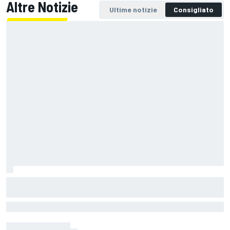
Altre Notizie
Ultime notizie
Consigliato
La Murciélago definitiva esiste: è una
SV con cambio manuale
L'ultima evoluzione della supercar di Sant'Agata Bolognese unisce
V12 aspirato, leggerezza e una rarissima trasmissione a sei marce