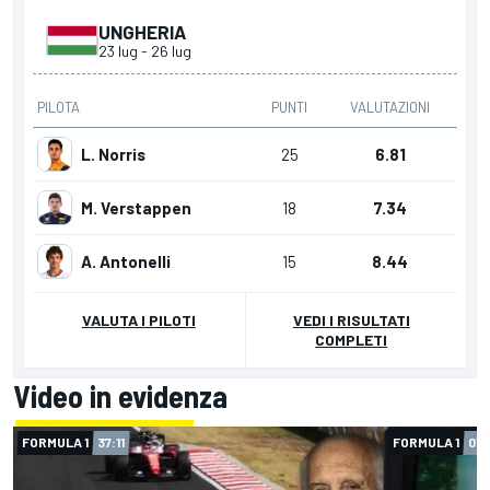
UNGHERIA
23 lug
-
26 lug
PILOTA
PUNTI
VALUTAZIONI
L. Norris
25
6.81
M. Verstappen
18
7.34
A. Antonelli
15
8.44
VALUTA I PILOTI
VEDI I RISULTATI
COMPLETI
Video in evidenza
FORMULA 1
37:11
FORMULA 1
01: