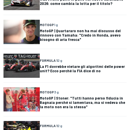
2026: come cambia la lotta per il titolo?
MOTOGP
1 g
MotoGP | Quartararo non ha mai discusso del
rinnovo con Yamaha: "Credo in Honda, avevo
bisogno di aria fresca"
FORMULA 1
2 g
La F1 dovrebbe vietare gli algoritmi delle power
unit? Ecco perché la FIA dice di no
MOTOGP
3 g
MotoGP | Stoner: "Tutti hanno perso fiducia in
Bagnaia perché si lamentava, ma si vedeva che
la moto non era la stessa"
FORMULA 1
2 g