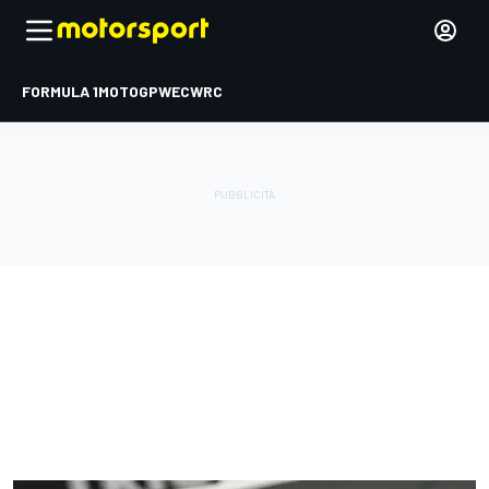
FORMULA 1
MOTOGP
WEC
WRC