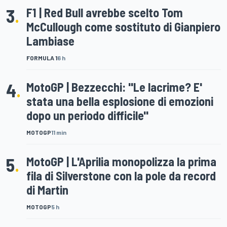
3
.
F1 | Red Bull avrebbe scelto Tom
McCullough come sostituto di Gianpiero
Lambiase
FORMULA 1
6 h
4
.
MotoGP | Bezzecchi: "Le lacrime? E'
stata una bella esplosione di emozioni
dopo un periodo difficile"
MOTOGP
11 min
5
.
MotoGP | L'Aprilia monopolizza la prima
fila di Silverstone con la pole da record
di Martin
MOTOGP
5 h