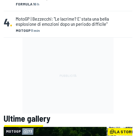
FORMULA 1
6 h
4
.
MotoGP | Bezzecchi: "Le lacrime? E' stata una bella
esplosione di emozioni dopo un periodo difficile"
MOTOGP
11 min
Ultime gallery
MOTOGP
73
LA STORIA