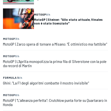
MOTOGP
9 h
MotoGP | Steiner: "Allo stato attuale, Vinales
non è stato licenziato"
MOTOGP
3 h
MotoGP | Zarco spera di tornare a Misano: "È ottimistico ma fattibile"
MOTOGP
5 h
MotoGP | L'Aprilia monopolizza la prima fila di Silverstone con la pole
da record di Martin
FORMULA 1
9 h
Ghini: "La F1 degli algoritmi combatte il mostro invisibile"
MOTOGP
6 h
MotoGP | "L'alleanza perfetta": Crutchlow punta forte su Quartararo in
Honda