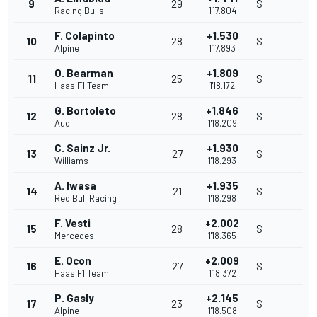
9
29
S
Racing Bulls
1'17.804
F. Colapinto
+1.530
10
28
S
Alpine
1'17.893
O. Bearman
+1.809
11
25
S
Haas F1 Team
1'18.172
G. Bortoleto
+1.846
12
28
S
Audi
1'18.209
C. Sainz Jr.
+1.930
13
27
S
Williams
1'18.293
A. Iwasa
+1.935
14
21
S
Red Bull Racing
1'18.298
F. Vesti
+2.002
15
28
S
Mercedes
1'18.365
E. Ocon
+2.009
16
27
S
Haas F1 Team
1'18.372
P. Gasly
+2.145
17
23
S
Alpine
1'18.508