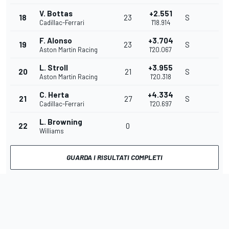
V. Bottas
+2.551
18
23
S
Cadillac-Ferrari
1'18.914
F. Alonso
+3.704
19
23
S
Aston Martin Racing
1'20.067
L. Stroll
+3.955
20
21
S
Aston Martin Racing
1'20.318
C. Herta
+4.334
21
27
S
Cadillac-Ferrari
1'20.697
L. Browning
22
0
Williams
GUARDA I RISULTATI COMPLETI