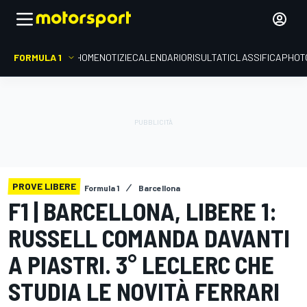
FORMULA 1
HOME
NOTIZIE
CALENDARIO
RISULTATI
CLASSIFICA
PHOT
PROVE LIBERE
Formula 1
Barcellona
F1 | BARCELLONA, LIBERE 1:
RUSSELL COMANDA DAVANTI
A PIASTRI. 3° LECLERC CHE
STUDIA LE NOVITÀ FERRARI