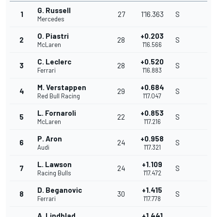
G. Russell
1
27
1'16.363
S
Mercedes
O. Piastri
+0.203
2
28
S
McLaren
1'16.566
C. Leclerc
+0.520
3
28
S
Ferrari
1'16.883
M. Verstappen
+0.684
4
29
S
Red Bull Racing
1'17.047
L. Fornaroli
+0.853
5
22
S
McLaren
1'17.216
P. Aron
+0.958
6
24
S
Audi
1'17.321
L. Lawson
+1.109
7
24
S
Racing Bulls
1'17.472
D. Beganovic
+1.415
8
30
S
Ferrari
1'17.778
A. Lindblad
+1.441