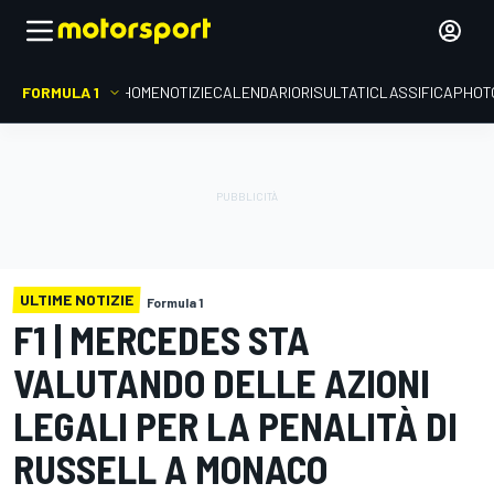
FORMULA 1
HOME
NOTIZIE
CALENDARIO
RISULTATI
CLASSIFICA
PHOT
ULTIME NOTIZIE
Formula 1
F1 | MERCEDES STA
VALUTANDO DELLE AZIONI
LEGALI PER LA PENALITÀ DI
RUSSELL A MONACO