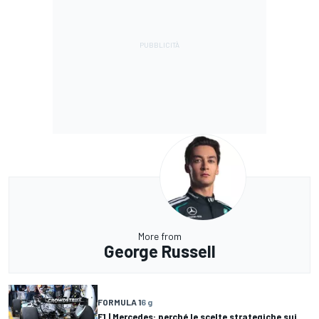
More from
George Russell
FORMULA 1
6 g
F1 | Mercedes: perché le scelte strategiche sui