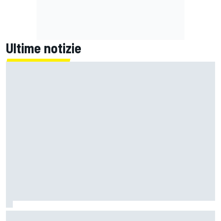
Ultime notizie
Un metro di altezza e 1.600 CV: ecco la Bugatti Destrier