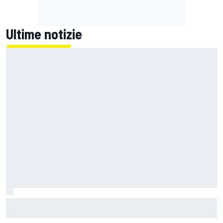
Ultime notizie
MotoGP | Zarco risale in moto tre mesi dopo il suo grave
infortunio