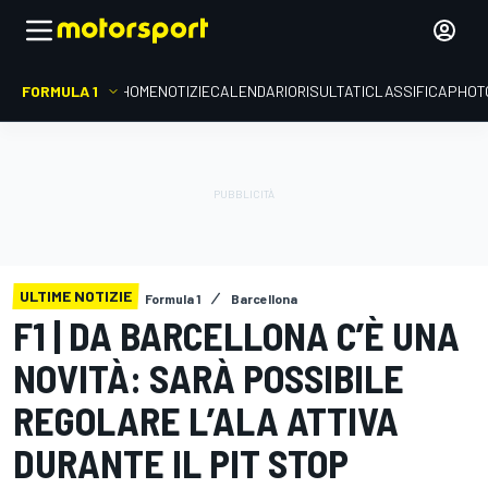
FORMULA 1
HOME
NOTIZIE
CALENDARIO
RISULTATI
CLASSIFICA
PHOT
ULTIME NOTIZIE
Formula 1
Barcellona
F1 | DA BARCELLONA C’È UNA
NOVITÀ: SARÀ POSSIBILE
REGOLARE L’ALA ATTIVA
DURANTE IL PIT STOP