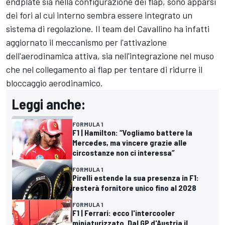
endplate sia nella configurazione dei flap, sono apparsi
dei fori al cui interno sembra essere integrato un
sistema di regolazione. Il team del Cavallino ha infatti
aggiornato il meccanismo per l'attivazione
dell'aerodinamica attiva, sia nell'integrazione nel muso
che nel collegamento ai flap per tentare di ridurre il
bloccaggio aerodinamico.
Leggi anche:
FORMULA 1
F1 | Hamilton: “Vogliamo battere la
Mercedes, ma vincere grazie alle
circostanze non ci interessa”
FORMULA 1
Pirelli estende la sua presenza in F1:
resterà fornitore unico fino al 2028
FORMULA 1
F1 | Ferrari: ecco l'intercooler
miniaturizzato. Dal GP d'Austria il