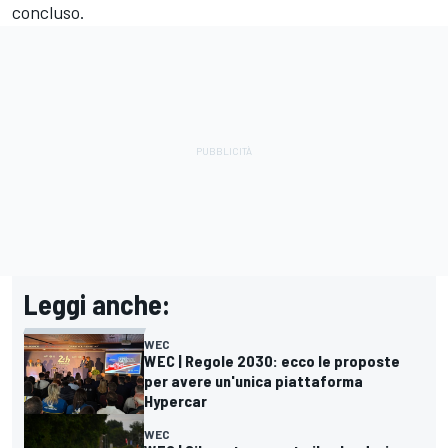
concluso.
Leggi anche:
WEC
WEC | Regole 2030: ecco le proposte
per avere un'unica piattaforma
Hypercar
WEC