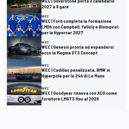
WEC | Silverstone porta il calendario
2027 a 9 gare
WEC
WEC | Ford completa la formazione
LMDh con Campbell, Yelloly e Blomqvist
per la Hypercar 2027
WEC
WEC | Genesis pronta ad espandersi:
ecco la Magma GT3 Concept
WEC
WEC | Cadillac penalizzata, BMW in
Hyperpole per la 24h di Le Mans
WEC
WEC | Goodyear rinnova con ACO come
fornitore LMGT3 fino al 2029