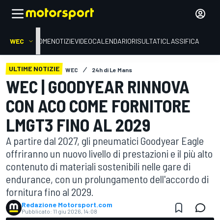
WEC
HOME
NOTIZIE
VIDEO
CALENDARIO
RISULTATI
CLASSIFICA
ULTIME NOTIZIE
WEC
24h di Le Mans
WEC | GOODYEAR RINNOVA
CON ACO COME FORNITORE
LMGT3 FINO AL 2029
A partire dal 2027, gli pneumatici Goodyear Eagle
offriranno un nuovo livello di prestazioni e il più alto
contenuto di materiali sostenibili nelle gare di
endurance, con un prolungamento dell'accordo di
fornitura fino al 2029.
Redazione Motorsport.com
Pubblicato:
11 giu 2026, 14:08