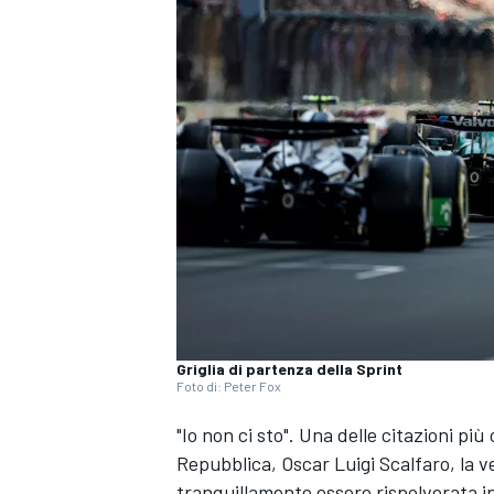
Griglia di partenza della Sprint
Foto di: Peter Fox
"Io non ci sto". Una delle citazioni più
Repubblica, Oscar Luigi Scalfaro, la 
MONOPOSTO
tranquillamente essere rispolverata i