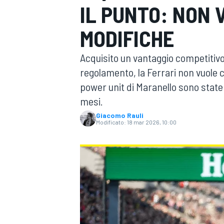
IL PUNTO: NON 
MOTOGP
WEC
MODIFICHE
Acquisito un vantaggio competitivo
regolamento, la Ferrari non vuole 
power unit di Maranello sono state
mesi.
Giacomo Rauli
Modificato:
18 mar 2026, 10:00
WRC