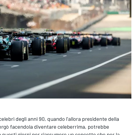
 celebri degli anni 90, quando l'allora presidente della
vergò facendola diventare celeberrima, potrebbe
n questi giorni per riassumere un concetto che per la