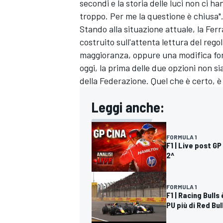
secondi e la storia delle luci non ci 
troppo. Per me la questione è chiusa"
Stando alla situazione attuale, la Fer
costruito sull'attenta lettura del re
maggioranza, oppure una modifica for
oggi, la prima delle due opzioni non 
della Federazione. Quel che è certo, è
Leggi anche:
FORMULA 1
F1 | Live post G
2^
FORMULA 1
F1 | Racing Bulls
PU più di Red Bul