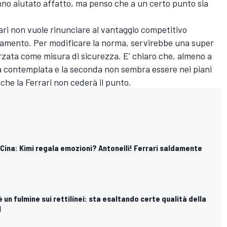
hanno aiutato affatto, ma penso che a un certo punto sia
.
rari non vuole rinunciare al vantaggio competitivo
golamento. Per modificare la norma, servirebbe una super
zata come misura di sicurezza. E' chiaro che, almeno a
sia contemplata e la seconda non sembra essere nei piani
 che la Ferrari non cederà il punto.
P Cina: Kimi regala emozioni? Antonelli! Ferrari saldamente
 è un fulmine sui rettilinei: sta esaltando certe qualità della
l