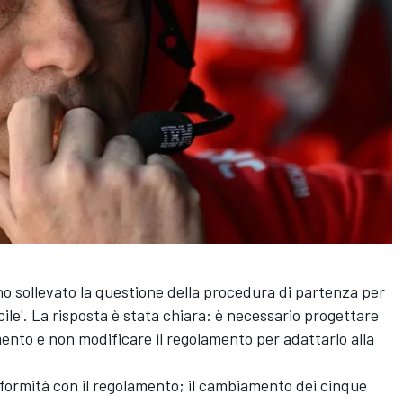
ho sollevato la questione della procedura di partenza per
icile'. La risposta è stata chiara: è necessario progettare
mento e non modificare il regolamento per adattarlo alla
formità con il regolamento; il cambiamento dei cinque