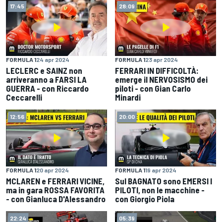
17:45
28:09
FORMULA 1
24 apr 2024
FORMULA 1
23 apr 2024
LECLERC e SAINZ non
FERRARI IN DIFFICOLTÀ:
arriveranno a FARSI LA
emerge il NERVOSISMO dei
GUERRA - con Riccardo
piloti - con Gian Carlo
Ceccarelli
Minardi
12:56
20:00
FORMULA 1
20 apr 2024
FORMULA 1
19 apr 2024
MCLAREN e FERRARI VICINE,
Sul BAGNATO sono EMERSI I
ma in gara ROSSA FAVORITA
PILOTI, non le macchine -
- con Gianluca D'Alessandro
con Giorgio Piola
22:24
05:39