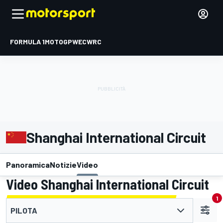
FORMULA 1
MOTOGP
WEC
WRC
Shanghai International Circuit
Panoramica
Notizie
Video
Video Shanghai International Circuit
1
PILOTA