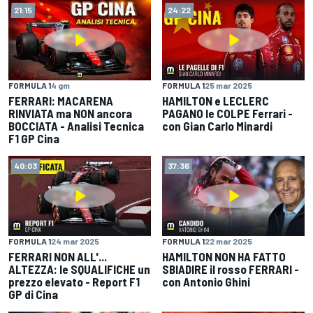
21:15
24:22
FORMULA 1
4 gm
FORMULA 1
25 mar 2025
FERRARI: MACARENA
HAMILTON e LECLERC
RINVIATA ma NON ancora
PAGANO le COLPE Ferrari -
BOCCIATA - Analisi Tecnica
con Gian Carlo Minardi
F1 GP Cina
40:03
37:36
FORMULA 1
24 mar 2025
FORMULA 1
22 mar 2025
FERRARI NON ALL'...
HAMILTON NON HA FATTO
ALTEZZA: le SQUALIFICHE un
SBIADIRE il rosso FERRARI -
prezzo elevato - Report F1
con Antonio Ghini
GP di Cina