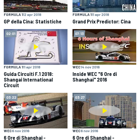
FORMULA 1
12 apr 2018
FORMULA 1
11 apr 2018
GP della Cina: Statistiche
Grand Prix Predictor: Cina
02:01
07:13
FORMULA 1
11 apr 2018
WEC
14 nov 2016
Guida Circuiti F.1 2018:
Inside WEC "6 Ore di
Shangai International
Shanghai" 2016
Circuit
03:22
03:27
WEC
6 nov 2016
WEC
6 nov 2016
6 Ore di Shanghai -
6 Ore di Shanghai -