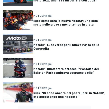
moto 2027, anche se lui correrà con Ducati
MOTOGP
2 gm
Ecco come sarà la nuova MotoGP: una sola
moto nelle prove e meno tempo in pista
MOTOGP
2 gm
MotoGP | Luce verde per il nuovo Patto della
Concordia
MOTOGP
2 gm
MotoGP | Quartararo attacca: "L'asfalto del
Balaton Park sembrava cosparso d'olio"
MOTOGP
2 gm
Rins: "Ci sono ancora dei posti liberi in MotoGP,
sto aspettando una risposta"