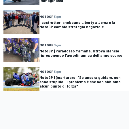
immaginassi"
MOTOGP
3 gm
I costruttori snobbano Liberty a Jerez e la
MotoGP cambia strategia negoziale
MOTOGP
3 gm
MotoGP | Paradosso Yamaha: ritrova slancio
riproponendo l'aerodinamica dell'anno scorso
MOTOGP
3 gm
MotoGP | Quartararo: "So ancora guidare, non
sono stupido. Il problema è che non abbiamo
alcun punto di forza"