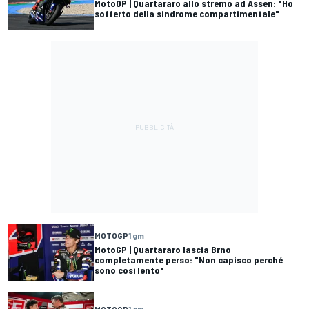
MotoGP | Quartararo allo stremo ad Assen: "Ho
sofferto della sindrome compartimentale"
MOTOGP
1 gm
MotoGP | Quartararo lascia Brno
completamente perso: "Non capisco perché
sono così lento"
MOTOGP
1 gm