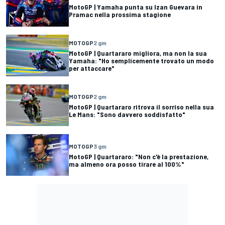
MotoGP | Yamaha punta su Izan Guevara in
Pramac nella prossima stagione
MOTOGP
2 gm
MotoGP | Quartararo migliora, ma non la sua
Yamaha: "Ho semplicemente trovato un modo
per attaccare"
MOTOGP
2 gm
MotoGP | Quartararo ritrova il sorriso nella sua
Le Mans: "Sono davvero soddisfatto"
MOTOGP
3 gm
MotoGP | Quartararo: "Non c'è la prestazione,
ma almeno ora posso tirare al 100%"