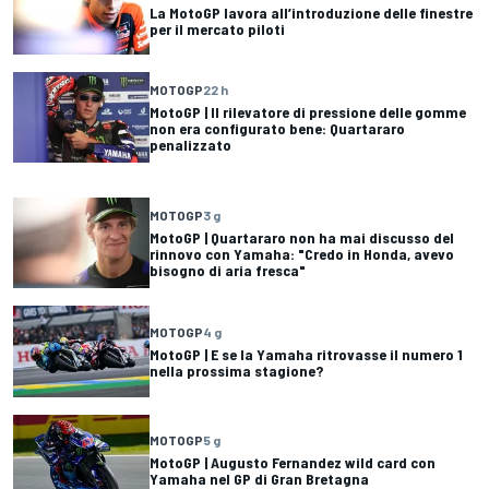
La MotoGP lavora all’introduzione delle finestre
per il mercato piloti
MOTOGP
22 h
MotoGP | Il rilevatore di pressione delle gomme
non era configurato bene: Quartararo
penalizzato
MOTOGP
3 g
MotoGP | Quartararo non ha mai discusso del
rinnovo con Yamaha: "Credo in Honda, avevo
bisogno di aria fresca"
MOTOGP
4 g
MotoGP | E se la Yamaha ritrovasse il numero 1
nella prossima stagione?
MOTOGP
5 g
MotoGP | Augusto Fernandez wild card con
Yamaha nel GP di Gran Bretagna