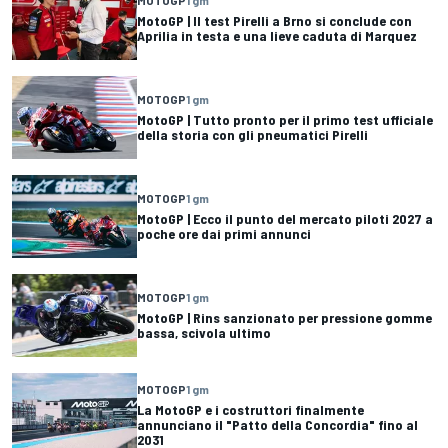
MotoGP | Il test Pirelli a Brno si conclude con
Aprilia in testa e una lieve caduta di Marquez
MOTOGP
1 gm
MotoGP | Tutto pronto per il primo test ufficiale
della storia con gli pneumatici Pirelli
MOTOGP
1 gm
MotoGP | Ecco il punto del mercato piloti 2027 a
poche ore dai primi annunci
MOTOGP
1 gm
MotoGP | Rins sanzionato per pressione gomme
bassa, scivola ultimo
MOTOGP
1 gm
La MotoGP e i costruttori finalmente
annunciano il "Patto della Concordia" fino al
2031