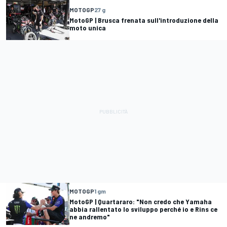
MOTOGP
27 g
MotoGP | Brusca frenata sull'introduzione della
moto unica
MOTOGP
1 gm
MotoGP | Quartararo: "Non credo che Yamaha
abbia rallentato lo sviluppo perché io e Rins ce
ne andremo"