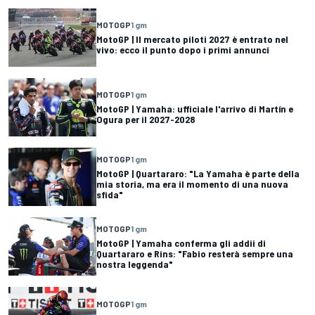
MOTOGP
1 gm
MotoGP | Il mercato piloti 2027 è entrato nel
vivo: ecco il punto dopo i primi annunci
MOTOGP
1 gm
MotoGP | Yamaha: ufficiale l'arrivo di Martín e
Ogura per il 2027-2028
MOTOGP
1 gm
MotoGP | Quartararo: "La Yamaha è parte della
mia storia, ma era il momento di una nuova
sfida"
MOTOGP
1 gm
MotoGP | Yamaha conferma gli addii di
Quartararo e Rins: "Fabio resterà sempre una
nostra leggenda"
MOTOGP
1 gm