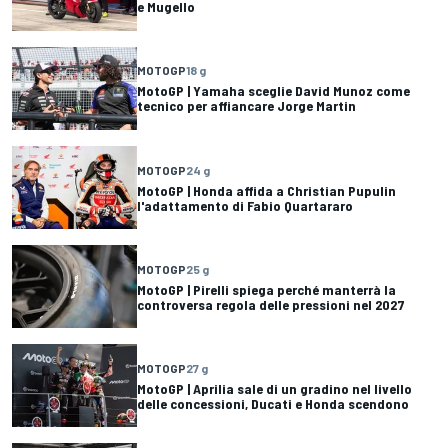
e Mugello
MOTOGP
18 g
MotoGP | Yamaha sceglie David Munoz come
tecnico per affiancare Jorge Martin
MOTOGP
24 g
MotoGP | Honda affida a Christian Pupulin
l'adattamento di Fabio Quartararo
MOTOGP
25 g
MotoGP | Pirelli spiega perché manterrà la
controversa regola delle pressioni nel 2027
MOTOGP
27 g
MotoGP | Aprilia sale di un gradino nel livello
delle concessioni, Ducati e Honda scendono