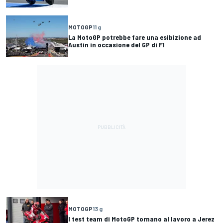
MOTOGP
11 g
La MotoGP potrebbe fare una esibizione ad
Austin in occasione del GP di F1
MOTOGP
13 g
I test team di MotoGP tornano al lavoro a Jerez