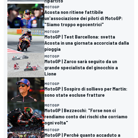
ripartito"
MOTOGP
Acosta non ritiene fattibile
un'associazione dei piloti di MotoGP:
"Siamo troppo egocentrici"
MOTOGP
MotoGP | Test Barcellona: svetta
Acosta in una giornata accorciata dalla
pioggia
MOTOGP
MotoGP | Zarco sarà seguito da un
grande specialista del ginocchio a
Lione
MOTOGP
MotoGP | Sospiro di sollievo per Martin:
sono state escluse fratture
MOTOGP
MotoGP | Bezzecchi: "Forse non ci
rendiamo conto dei rischi che corriamo
ogni volta"
MOTOGP
MotoGP | Perché quanto accaduto a