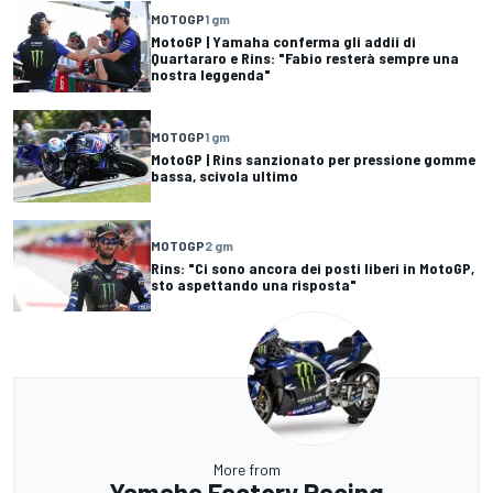
MOTOGP
1 gm
MotoGP | Yamaha conferma gli addii di
Quartararo e Rins: "Fabio resterà sempre una
nostra leggenda"
MOTOGP
1 gm
MotoGP | Rins sanzionato per pressione gomme
bassa, scivola ultimo
MOTOGP
2 gm
Rins: "Ci sono ancora dei posti liberi in MotoGP,
sto aspettando una risposta"
More from
Yamaha Factory Racing