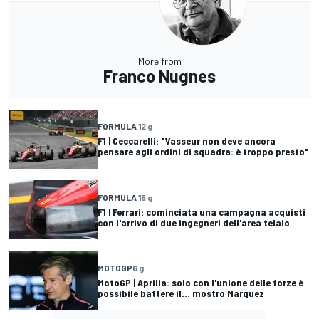
More from
Franco Nugnes
FORMULA 1
2 g
F1 | Ceccarelli: "Vasseur non deve ancora
pensare agli ordini di squadra: è troppo presto"
FORMULA 1
5 g
F1 | Ferrari: cominciata una campagna acquisti
con l'arrivo di due ingegneri dell'area telaio
MOTOGP
6 g
MotoGP | Aprilia: solo con l'unione delle forze è
possibile battere il... mostro Marquez