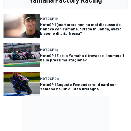
MOTOGP
1 h
MotoGP | Quartararo non ha mai discusso del
rinnovo con Yamaha: "Credo in Honda, avevo
bisogno di aria fresca"
MOTOGP
1 g
MotoGP | E se la Yamaha ritrovasse il numero 1
nella prossima stagione?
MOTOGP
2 g
MotoGP | Augusto Fernandez wild card con
Yamaha nel GP di Gran Bretagna