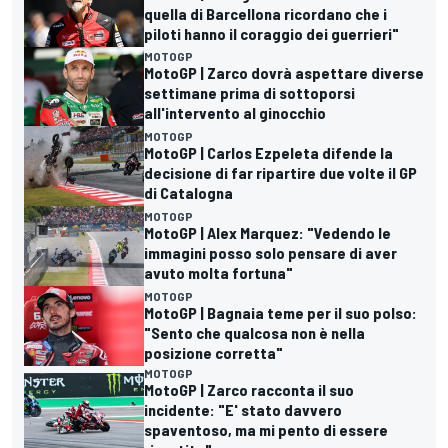
quella di Barcellona ricordano che i
piloti hanno il coraggio dei guerrieri"
MOTOGP
MotoGP | Zarco dovrà aspettare diverse
settimane prima di sottoporsi
all'intervento al ginocchio
MOTOGP
MotoGP | Carlos Ezpeleta difende la
decisione di far ripartire due volte il GP
di Catalogna
MOTOGP
MotoGP | Alex Marquez: "Vedendo le
immagini posso solo pensare di aver
avuto molta fortuna"
MOTOGP
MotoGP | Bagnaia teme per il suo polso:
"Sento che qualcosa non è nella
posizione corretta"
MOTOGP
MotoGP | Zarco racconta il suo
incidente: "E' stato davvero
spaventoso, ma mi pento di essere