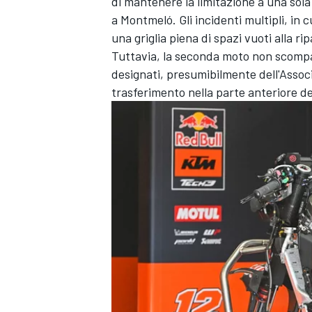
di mantenere la limitazione a una sol
a Montmeló. Gli incidenti multipli, in c
una griglia piena di spazi vuoti alla r
Tuttavia, la seconda moto non scompa
designati, presumibilmente dell'Associ
trasferimento nella parte anteriore de
RALLY