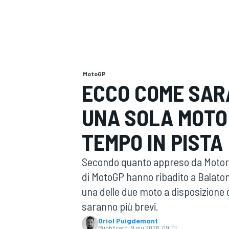
MOTOGP
WEC
MotoGP
ECCO COME SAR
UNA SOLA MOTO
WRC
TEMPO IN PISTA
Secondo quanto appreso da Motors
di MotoGP hanno ribadito a Balaton l
una delle due moto a disposizione d
saranno più brevi.
Oriol Puigdemont
Pubblicato:
9 giu 2026, 09:01