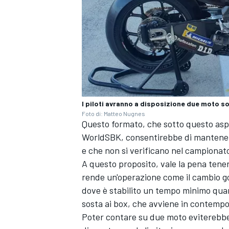
I piloti avranno a disposizione due moto sol
Foto di: Matteo Nugnes
Questo formato, che sotto questo aspet
WorldSBK, consentirebbe di mantenere 
e che non si verificano nel campionato
A questo proposito, vale la pena tene
rende un'operazione come il cambio 
dove è stabilito un tempo minimo quan
MONOMARCA
sosta ai box, che avviene in contemp
Poter contare su due moto eviterebbe c