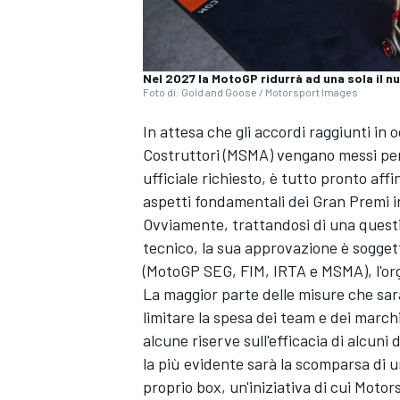
Nel 2027 la MotoGP ridurrà ad una sola il n
Foto di: Gold and Goose / Motorsport Images
In attesa che gli accordi raggiunti in 
Costruttori (MSMA) vengano messi per 
ufficiale richiesto, è tutto pronto aff
aspetti fondamentali dei Gran Premi in
Ovviamente, trattandosi di una quest
tecnico, la sua approvazione è sogget
(MotoGP SEG, FIM, IRTA e MSMA), l'org
La maggior parte delle misure che sar
limitare la spesa dei team e dei marchi
alcune riserve sull'efficacia di alcun
la più evidente sarà la scomparsa di u
proprio box, un'iniziativa di cui Moto