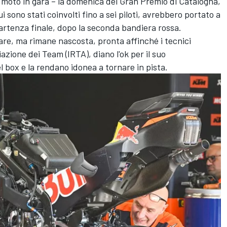
a moto in gara – la domenica del Gran Premio di Catalogna,
ui sono stati coinvolti fino a sei piloti, avrebbero portato a
ipartenza finale, dopo la seconda bandiera rossa.
re, ma rimane nascosta, pronta affinché i tecnici
azione dei Team (IRTA), diano l'ok per il suo
l box e la rendano idonea a tornare in pista.