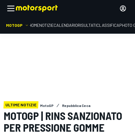
MOTOGP
HOME
NOTIZIE
CALENDARIO
RISULTATI
CLASSIFICA
PHOTO 
ULTIME NOTIZIE
MotoGP
Repubblica Ceca
MOTOGP | RINS SANZIONATO
PER PRESSIONE GOMME