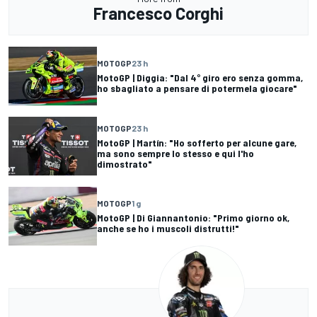
Francesco Corghi
MOTOGP
23 h
MotoGP | Diggia: "Dal 4° giro ero senza gomma,
ho sbagliato a pensare di potermela giocare"
MOTOGP
23 h
MotoGP | Martín: "Ho sofferto per alcune gare,
ma sono sempre lo stesso e qui l'ho
dimostrato"
MOTOGP
1 g
MotoGP | Di Giannantonio: "Primo giorno ok,
anche se ho i muscoli distrutti!"