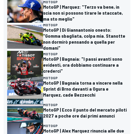
MOTOGP
MotoGP | Marquez: "Terzo va bene, in
scia non si possono tirare le staccate,
ma sto meglio"
MOTOGP
MotoGP | Di Giannantonio onesto:
"Gomma sbagliata, colpa mia. Stanotte
non dormirò pensando a quella per
domani"
MOTOGP
MotoGP | Bagnaia: "I passi avanti sono
evidenti, ora dobbiamo continuare a
crederci"
MOTOGP
MotoGP | Bagnaia torna a vincere nella
Sprint di Brno davanti a Ogura e
Marquez, cade Bezzecchi
MOTOGP
MotoGP | Ecco il punto del mercato piloti
2027 a poche ore dai primi annunci
MOTOGP
MotoGP | Alex Marquez rinuncia alle due