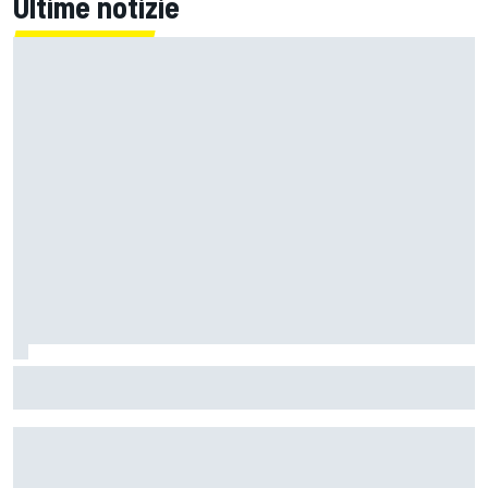
Ultime notizie
MotoGP | Il rilevatore di pressione delle gomme non era
configurato bene: Quartararo penalizzato