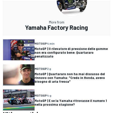
More from
Yamaha Factory Racing
MOTOGP
4 min
MotoGP | Il rilevatore di pressione delle gomme
non era configurato bene: Quartararo
penalizzato
MOTOGP
2 g
MotoGP | Quartararo non ha mai discusso del
rinnovo con Yamaha: "Credo in Honda, avevo
bisogno di aria fresca"
MOTOGP
4 g
MotoGP | E se la Yamaha ritrovasse il numero 1
nella prossima stagione?