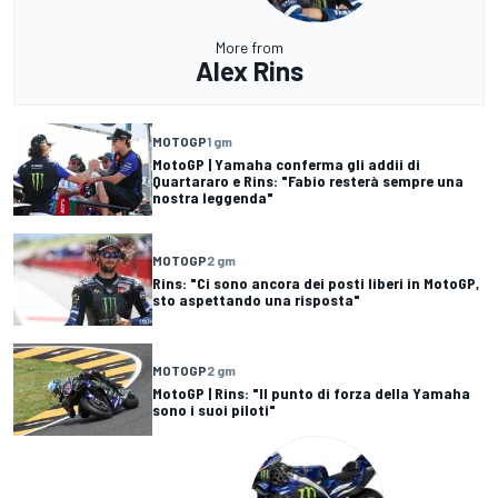
More from
Alex Rins
MOTOGP
1 gm
MotoGP | Yamaha conferma gli addii di
Quartararo e Rins: "Fabio resterà sempre una
nostra leggenda"
MOTOGP
2 gm
Rins: "Ci sono ancora dei posti liberi in MotoGP,
sto aspettando una risposta"
MOTOGP
2 gm
MotoGP | Rins: "Il punto di forza della Yamaha
sono i suoi piloti"