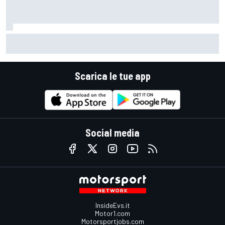
MotoGP | Mondiale: Martin allunga a +31 su Bezzecchi,
Marquez ora è a -40
Scarica le tue app
Social media
InsideEvs.it
Motor1.com
Motorsportjobs.com