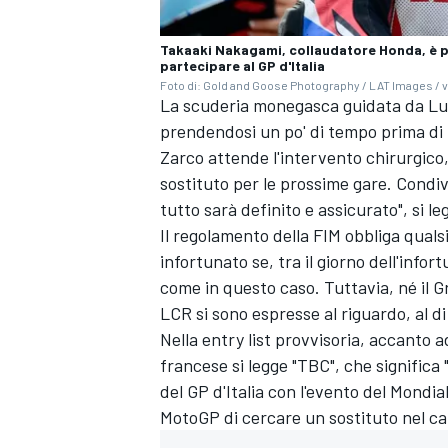
Takaaki Nakagami, collaudatore Honda, è pa
partecipare al GP d'Italia
Foto di: Gold and Goose Photography / LAT Images / v
La scuderia monegasca guidata da Luc
prendendosi un po' di tempo prima di 
Zarco attende l'intervento chirurgico
sostituto per le prossime gare. Condiv
tutto sarà definito e assicurato", si le
Il regolamento della FIM obbliga quals
infortunato se, tra il giorno dell'infor
come in questo caso. Tuttavia, né il G
LCR si sono espresse al riguardo, al di
Nella entry list provvisoria, accanto a
francese si legge "TBC", che significa
del GP d'Italia con l'evento del Mondi
RALLY
MotoGP di cercare un sostituto nel ca