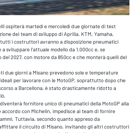
li ospiterà martedì e mercoledì due giornate di test
zione dei team di sviluppo di Aprilia, KTM, Yamaha,
tutti i costruttori avranno a disposizione pneumatici
e a sviluppare l'attuale modello da 1.000cc e, se
po del 2027, con motore da 850cc e che monterà quelli del
sti due giorni a Misano prevedono sole e temperature
 ideali per lavorare con le MotoGP, soprattutto dopo che
ì scorso a Barcellona, è stato drasticamente ridotto a
ló.
n diventerà fornitore unico di pneumatici della MotoGP alla
e accordo con Michelin, impedisce ai team di fornire
ogrammi. Tuttavia, secondo quanto appreso da
ittare il circuito di Misano, invitando gli altri costruttori