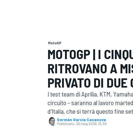
MOTOGP
WEC
MotoGP
MOTOGP | I CIN
RITROVANO A MI
WRC
PRIVATO DI DUE 
I test team di Aprilia, KTM, Yamaha
circuito – saranno al lavoro marted
d'Italia, che si terrà questo fine s
Germán Garcia Casanova
Pubblicato:
25 mag 2026, 15:30