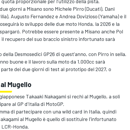
uota proporzionale per l'utilizzo della pista.
i due giorni a Misano sono
Michele Pirro
(Ducati), Dani
ilia),
Augusto Fernandez
e
Andrea Dovizioso
(Yamaha) e il
eguirà lo sviluppo delle due moto Honda, la 2026 e la
x Espargaró. Potrebbe essere presente a Misano anche Pol
il recupero del suo braccio sinistro infortunato sarà
o della Desmosedici GP26 di quest'anno, con Pirro in sella.
anno buone e il lavoro sulla moto da 1.000cc sarà
rte dei due giorni di test al prototipo del 2027, o
al Mugello
il giapponese
Takaaki Nakagami
si rechi al Mugello, a soli
ipare al GP d'Italia di MotoGP.
mma di partecipare con una wild card in Italia, quindi
kagami al Mugello è quello di sostituire l'infortunato
la LCR-Honda.