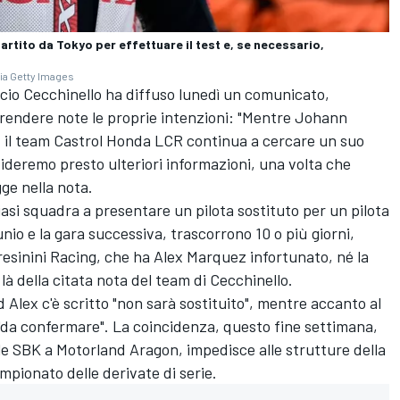
rtito da Tokyo per effettuare il test e, se necessario,
ia Getty Images
io Cecchinello ha diffuso lunedì un comunicato,
rendere note le proprie intenzioni: "Mentre Johann
, il team Castrol Honda LCR continua a cercare un suo
ideremo presto ulteriori informazioni, una volta che
gge nella nota.
iasi squadra a presentare un pilota sostituto per un pilota
tunio e la gara successiva, trascorrono 10 o più giorni,
resinini Racing, che ha
Alex Marquez
infortunato, né la
 là della citata nota del team di Cecchinello.
d Alex c'è scritto "non sarà sostituito", mentre accanto al
 "da confermare". La coincidenza, questo fine settimana,
ale SBK a Motorland Aragon, impedisce alle strutture della
mpionato delle derivate di serie.