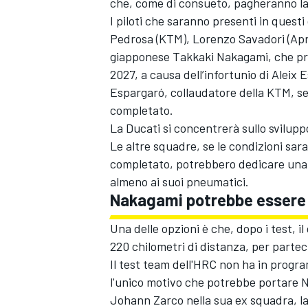
che, come di consueto, pagheranno la q
I piloti che saranno presenti in quest
Pedrosa (KTM),
Lorenzo Savadori
(Apr
giapponese Takkaki Nakagami, che pros
2027, a causa dell’infortunio di Alei
Espargaró, collaudatore della KTM, se 
completato.
La Ducati si concentrerà sullo svilupp
Le altre squadre, se le condizioni sar
completato, potrebbero dedicare una pa
almeno ai suoi pneumatici.
Nakagami potrebbe essere 
Una delle opzioni è che, dopo i test, 
220 chilometri di distanza, per partec
ENDURANCE/GT
Il test team dell'HRC non ha in progra
l'unico motivo che potrebbe portare Na
Johann Zarco
nella sua ex squadra, 