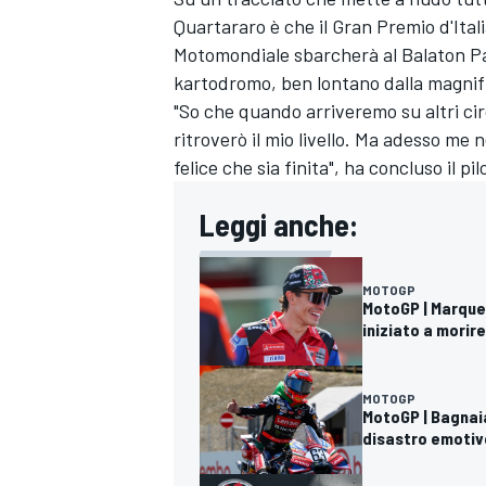
Quartararo è che il Gran Premio d'Itali
Motomondiale sbarcherà al Balaton Par
kartodromo, ben lontano dalla magnifi
"So che quando arriveremo su altri cir
ritroverò il mio livello. Ma adesso me
felice che sia finita", ha concluso il pil
Leggi anche:
MOTOGP
MotoGP | Marquez
iniziato a morir
MOTOGP
MotoGP | Bagnaia
RALLY
disastro emotiv