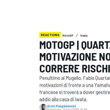
MOTOGP
WEC
REACTIONS
MotoGP
Italia
MOTOGP | QUAR
MOTIVAZIONE NON
WRC
CORRERE RISCH
Penultimo al Mugello, Fabio Quartar
motivazioni di fronte a una Yamaha
francese si troverà a dover gestire
addio alla casa di Iwata.
Oriol Puigdemont
Pubblicato:
31 mag 2026, 16:46