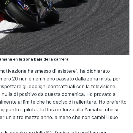
amaha en la zona baja de la carrera
a motivazione ha smesso di esistere", ha dichiarato
 numero 20 non è nemmeno passato dalla zona mista per
rispettare gli obblighi contrattuali con la televisione.
e nulla di positivo da questa domenica. Ho provato a
lmente al limite che ho deciso di rallentare. Ho preferito
 aggiunto il pilota, tuttora in forza alla Yamaha, che si
per un altro mezzo anno, a meno che non cambi il suo
 le debolezze della M1, l'unico lato positivo per