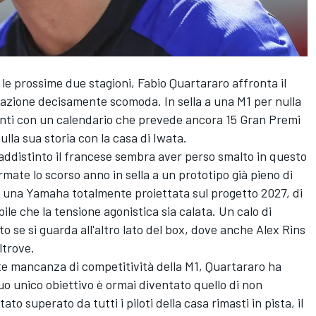
r le prossime due stagioni,
Fabio Quartararo
affronta il
azione decisamente scomoda. In sella a una M1 per nulla
conti con un calendario che prevede ancora 15 Gran Premi
ulla sua storia con la casa di Iwata.
ddistinto il francese sembra aver perso smalto in questo
rmate lo scorso anno in sella a un prototipo già pieno di
n una Yamaha totalmente proiettata sul progetto 2027, di
abile che la tensione agonistica sia calata. Un calo di
 se si guarda all'altro lato del box, dove anche
Alex Rins
ltrove.
nte mancanza di competitività della M1, Quartararo ha
o unico obiettivo è ormai diventato quello di non
o superato da tutti i piloti della casa rimasti in pista, il