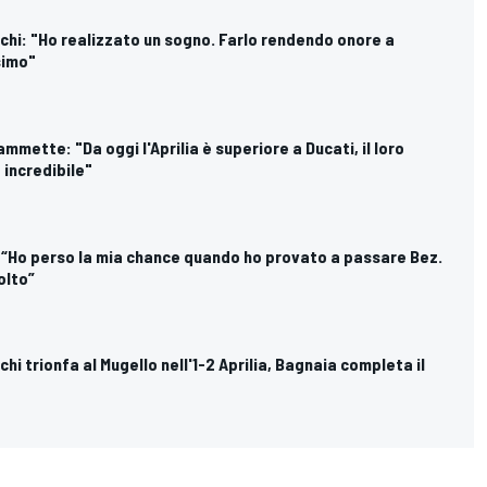
hi: "Ho realizzato un sogno. Farlo rendendo onore a
simo"
mmette: "Da oggi l'Aprilia è superiore a Ducati, il loro
 incredibile"
: “Ho perso la mia chance quando ho provato a passare Bez.
olto”
hi trionfa al Mugello nell'1-2 Aprilia, Bagnaia completa il