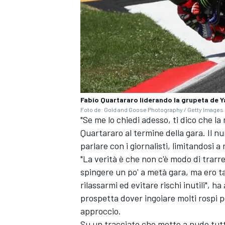
Fabio Quartararo liderando la grupeta de Y
Foto de: Gold and Goose Photography / Getty Images
"Se me lo chiedi adesso, ti dico che l
Quartararo al termine della gara. Il
parlare con i giornalisti, limitandosi a 
"La verità è che non c'è modo di trarr
spingere un po' a metà gara, ma ero ta
rilassarmi ed evitare rischi inutili", ha
MONOMARCA
prospetta dover ingoiare molti rospi 
approccio.
Su un tracciato che mette a nudo tutte