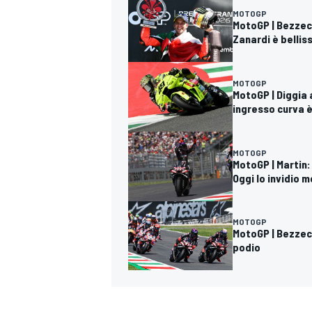
MOTOGP
MotoGP | Bezzecc
Zanardi è bellis
MOTOGP
MotoGP | Diggia a
ingresso curva è
MOTOGP
MotoGP | Martin
Oggi lo invidio m
MOTOGP
MotoGP | Bezzecc
podio