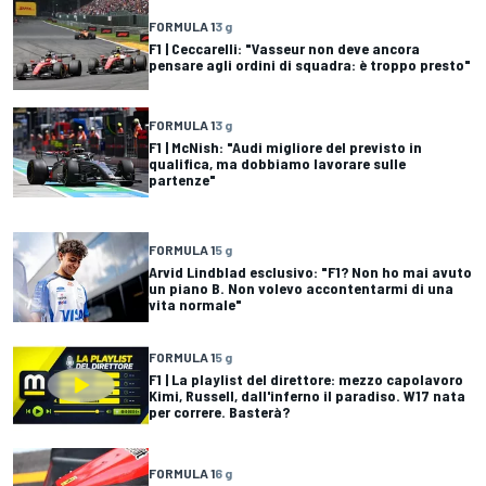
FORMULA 1
3 g
F1 | Ceccarelli: "Vasseur non deve ancora
pensare agli ordini di squadra: è troppo presto"
FORMULA 1
3 g
F1 | McNish: "Audi migliore del previsto in
qualifica, ma dobbiamo lavorare sulle
partenze"
FORMULA 1
5 g
Arvid Lindblad esclusivo: "F1? Non ho mai avuto
un piano B. Non volevo accontentarmi di una
vita normale"
FORMULA 1
5 g
F1 | La playlist del direttore: mezzo capolavoro
Kimi, Russell, dall'inferno il paradiso. W17 nata
per correre. Basterà?
FORMULA 1
6 g