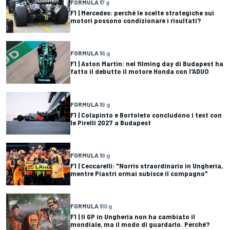
FORMULA 1
7 g
F1 | Mercedes: perché le scelte strategiche sui
motori possono condizionare i risultati?
FORMULA 1
9 g
F1 | Aston Martin: nel filming day di Budapest ha
fatto il debutto il motore Honda con l'ADUO
FORMULA 1
9 g
F1 | Colapinto e Bortoleto concludono i test con
le Pirelli 2027 a Budapest
FORMULA 1
9 g
F1 | Ceccarelli: "Norris straordinario in Ungheria,
mentre Piastri ormai subisce il compagno"
FORMULA 1
10 g
F1 | Il GP in Ungheria non ha cambiato il
mondiale, ma il modo di guardarlo. Perché?