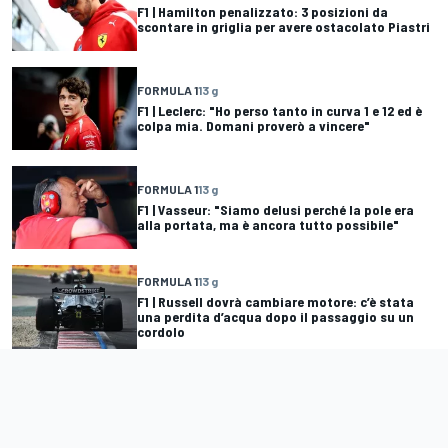
F1 | Hamilton penalizzato: 3 posizioni da
scontare in griglia per avere ostacolato Piastri
FORMULA 1
13 g
F1 | Leclerc: "Ho perso tanto in curva 1 e 12 ed è
colpa mia. Domani proverò a vincere"
FORMULA 1
13 g
F1 | Vasseur: "Siamo delusi perché la pole era
alla portata, ma è ancora tutto possibile"
FORMULA 1
13 g
F1 | Russell dovrà cambiare motore: c’è stata
una perdita d’acqua dopo il passaggio su un
cordolo