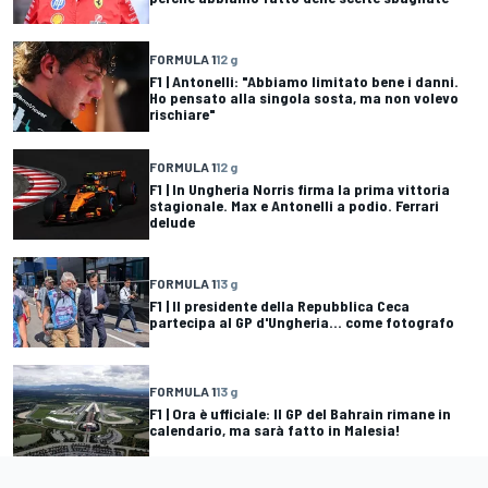
FORMULA 1
12 g
F1 | Antonelli: "Abbiamo limitato bene i danni.
Ho pensato alla singola sosta, ma non volevo
rischiare"
FORMULA 1
12 g
F1 | In Ungheria Norris firma la prima vittoria
stagionale. Max e Antonelli a podio. Ferrari
delude
FORMULA 1
13 g
F1 | Il presidente della Repubblica Ceca
partecipa al GP d'Ungheria... come fotografo
FORMULA 1
13 g
F1 | Ora è ufficiale: Il GP del Bahrain rimane in
calendario, ma sarà fatto in Malesia!