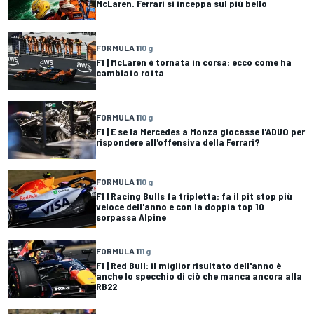
McLaren. Ferrari si inceppa sul più bello
FORMULA 1
10 g
F1 | McLaren è tornata in corsa: ecco come ha
cambiato rotta
FORMULA 1
10 g
F1 | E se la Mercedes a Monza giocasse l'ADUO per
rispondere all'offensiva della Ferrari?
FORMULA 1
10 g
F1 | Racing Bulls fa tripletta: fa il pit stop più
veloce dell'anno e con la doppia top 10
sorpassa Alpine
FORMULA 1
11 g
F1 | Red Bull: il miglior risultato dell'anno è
anche lo specchio di ciò che manca ancora alla
RB22