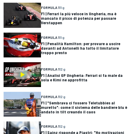
FORMULA 1
11 g
F1 | Ferrari la più veloce in Ungheria, ma è
mancato il picco di potenza per passare
Verstappen
FORMULA 1
11 g
F1 | Penalità Hamilton: per provare a uscire
davanti ad Antonelli ha tolto il limitatore
troppo presto
FORMULA 1
12 g
F1 | Analisi GP Ungheria: Ferrari si fa male da
sola e Kimi ne approfitta
FORMULA 1
12 g
F1 | "Sembrava ci fossero Teletubbies al
muretto": come il sistema delle bandiere blu è
andato in tilt creando il caos
FORMULA 1
12 g
F1 | Sainz risponde a Piastri: "Ho motivazioni