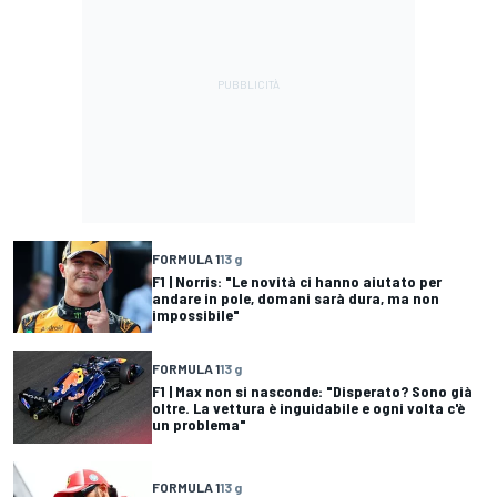
FORMULA 1
13 g
F1 | Norris: "Le novità ci hanno aiutato per
andare in pole, domani sarà dura, ma non
impossibile"
FORMULA 1
13 g
F1 | Max non si nasconde: "Disperato? Sono già
oltre. La vettura è inguidabile e ogni volta c'è
un problema"
FORMULA 1
13 g