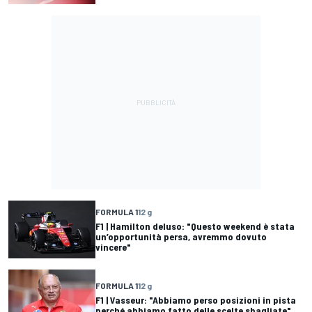
FORMULA 1
12 g
F1 | Hamilton deluso: "Questo weekend è stata
un’opportunità persa, avremmo dovuto
vincere"
FORMULA 1
12 g
F1 | Vasseur: "Abbiamo perso posizioni in pista
perché abbiamo fatto delle scelte sbagliate"