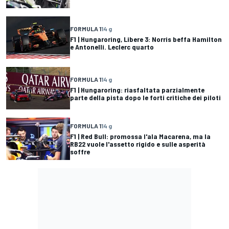
FORMULA 1
14 g
F1 | Hungaroring, Libere 3: Norris beffa Hamilton
e Antonelli. Leclerc quarto
FORMULA 1
14 g
F1 | Hungaroring: riasfaltata parzialmente
parte della pista dopo le forti critiche dei piloti
FORMULA 1
14 g
F1 | Red Bull: promossa l'ala Macarena, ma la
RB22 vuole l'assetto rigido e sulle asperità
soffre