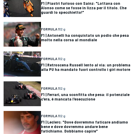
F1 | Piastri furioso con Sainz: "Lottava con
Alonso come se fosse in lizza per il titolo. Che
guardi lo specchietto!"
FORMULA 1
12 g
F1 | Antonelli ha conquistato un podio che pesa
molto nella corsa al mondiale
FORMULA 1
12 g
F1 | Retroscena Russell lento al via: un problema
alla PU ha mandato fuori controllo i giri motore
FORMULA 1
12 g
F1 | Ferrari, una sconfitta che pesa: il potenziale
c'era, è mancata l'esecuzione
FORMULA 1
12 g
F1 | Leclerc: "Dove dovremmo faticare andiamo
bene e dove dovremmo andare bene
fatichiamo. Dobbiamo capire"