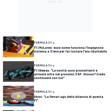
FORMULA 1
14 g
F1 | McLaren: ecco come funziona l'ingegnoso
sistema a 3 leve per far ruotare l'ala ribaltabile
FORMULA 1
14 g
F1 | Newey: "Le novità sono promettenti e
arriverà altro nei prossimi 3 GP. Alonso? Credo
continuerà con noi"
FORMULA 1
14 g
Ghini: "La Ferrari ago della bilancia di questa
F1"