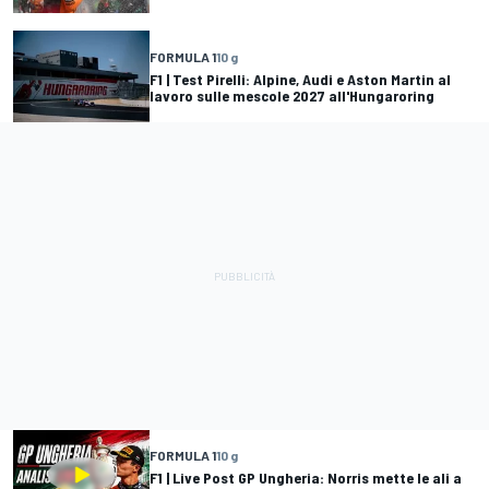
FORMULA 1
10 g
F1 | Test Pirelli: Alpine, Audi e Aston Martin al
lavoro sulle mescole 2027 all'Hungaroring
FORMULA 1
10 g
F1 | Live Post GP Ungheria: Norris mette le ali a