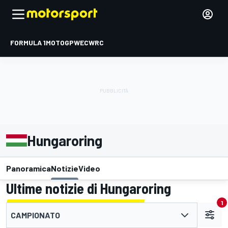
FORMULA 1
MOTOGP
WEC
WRC
Hungaroring
Panoramica
Notizie
Video
Ultime notizie di Hungaroring
1
CAMPIONATO