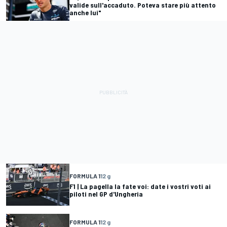
valide sull'accaduto. Poteva stare più attento
anche lui"
FORMULA 1
12 g
F1 | La pagella la fate voi: date i vostri voti ai
piloti nel GP d'Ungheria
FORMULA 1
12 g