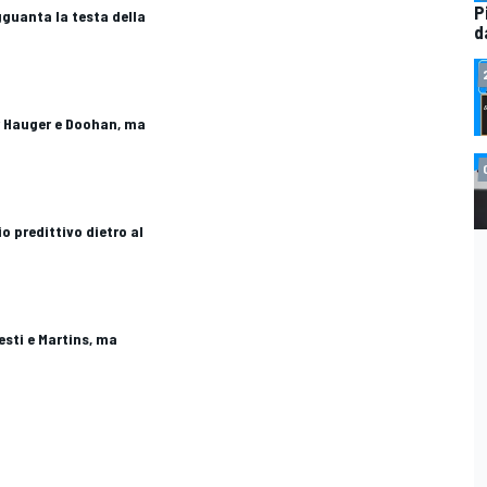
P
agguanta la testa della
d
er Hauger e Doohan, ma
io predittivo dietro al
esti e Martins, ma