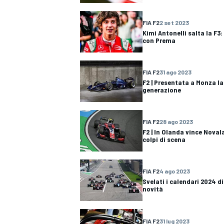
FIA F2
2 set 2023
Kimi Antonelli salta la F3:
con Prema
FIA F2
31 ago 2023
F2 | Presentata a Monza 
generazione
FIA F2
28 ago 2023
F2 | In Olanda vince Noval
colpi di scena
FIA F2
4 ago 2023
Svelati i calendari 2024 di
novità
MONOMARCA
FIA F2
31 lug 2023