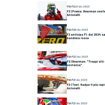
FIA F2
20 dic 2023
F2 | Prema: Bearman confe
Antonelli
FIA F2
8 dic 2023
F2 anticipa F1: dal 2024 s
bandiera rossa
FIA F2
3 dic 2023
F2 | Bearman: "Troppi alti 
costanza"
FIA F2
1 dic 2023
F2 | Test: Hadjar il più rap
Antonelli
MONOPOSTO
FIA F2
1 dic 2023