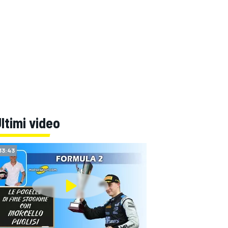
ltimi video
33:43