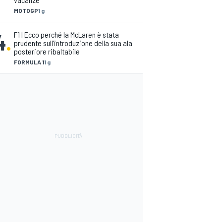
MOTOGP
1 g
4
.
F1 | Ecco perché la McLaren è stata
prudente sull'introduzione della sua ala
posteriore ribaltabile
FORMULA 1
1 g