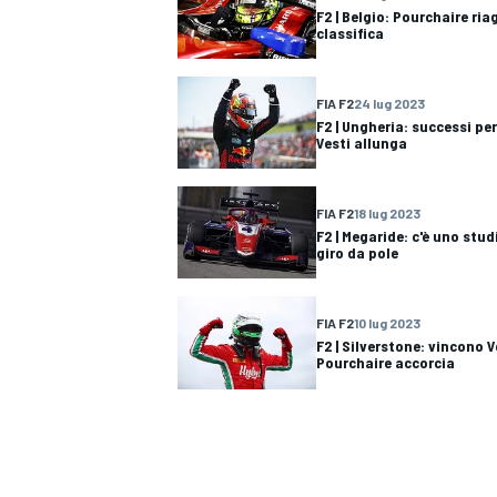
F2 | Belgio: Pourchaire ri
classifica
FIA F2
24 lug 2023
F2 | Ungheria: successi p
Vesti allunga
FIA F2
18 lug 2023
F2 | Megaride: c'è uno stud
giro da pole
FIA F2
10 lug 2023
F2 | Silverstone: vincono V
Pourchaire accorcia
RALLY