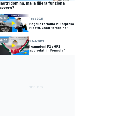
iastri domina, ma la filiera funziona
avvero?
23:15
1 set 2021
Pagelle Formula 2: Sorpresa
Piastri, Zhou "braccino"
06:34
5 feb 2021
I campioni F2 e GP2
approdati in Formula 1