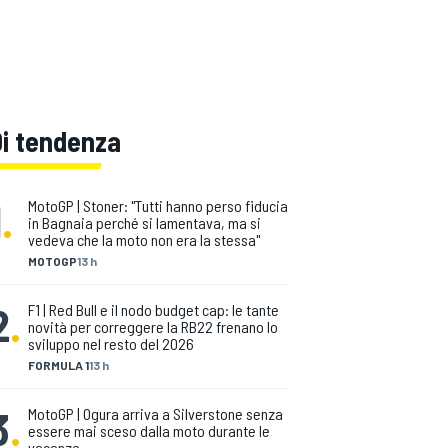
Di tendenza
1
.
MotoGP | Stoner: "Tutti hanno perso fiducia
in Bagnaia perché si lamentava, ma si
vedeva che la moto non era la stessa"
MOTOGP
13 h
2
.
F1 | Red Bull e il nodo budget cap: le tante
novità per correggere la RB22 frenano lo
sviluppo nel resto del 2026
FORMULA 1
13 h
3
.
MotoGP | Ogura arriva a Silverstone senza
essere mai sceso dalla moto durante le
vacanze