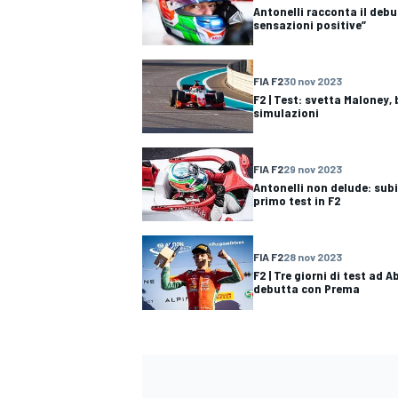
Antonelli racconta il debu
sensazioni positive”
FIA F2
30 nov 2023
F2 | Test: svetta Maloney, 
simulazioni
FIA F2
29 nov 2023
Antonelli non delude: sub
primo test in F2
FIA F2
28 nov 2023
F2 | Tre giorni di test ad 
debutta con Prema