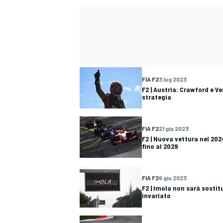
FIA F2
3 lug 2023
F2 | Austria: Crawford e V
strategia
FIA F2
21 giu 2023
F2 | Nuova vettura nel 202
fino al 2029
FIA F2
6 giu 2023
F2 | Imola non sarà sostitu
invariato