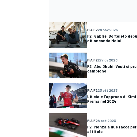
FIA F2
28 nov 2023
F2 | Gabriel Bortoleto deb
affiancando Maini
FIA F2
27 nov 2023
F2 | Abu Dhabi: Vesti ci p
campione
FIA F2
23 ott 2023
Ufficiale l'approdo di Kimi
Prema nel 2024
ENDURANCE/GT
FIA F2
4 set 2023
F2 | Monza a due facce per
al titolo