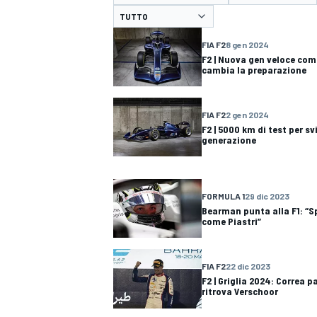
MOTOGP
WEC
FIA F2
8 gen 2024
F2 | Nuova gen veloce com
cambia la preparazione
FIA F2
2 gen 2024
F2 | 5000 km di test per s
generazione
WRC
FORMULA 1
29 dic 2023
Bearman punta alla F1: “Sp
come Piastri”
FIA F2
22 dic 2023
F2 | Griglia 2024: Correa 
ritrova Verschoor