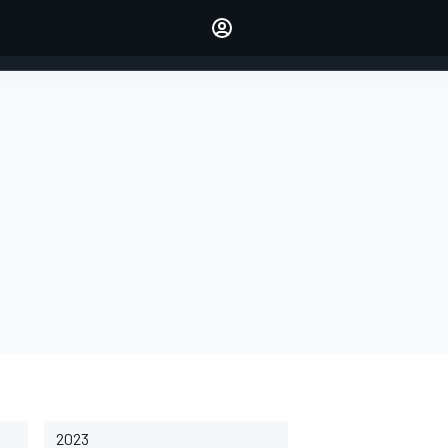
dei tuoi piloti preferiti
Fai sentire la tua voce
commentando l'articolo
ACCEDI
EDIZIONE
ITALIA
2023