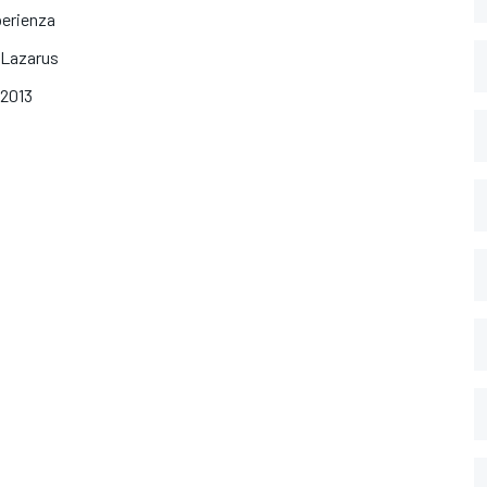
sperienza
n Lazarus
 2013