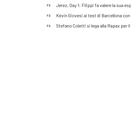
MOTOGP
WEC
Jerez, Day 1: Filippi fa valere la sua e
F2
Kevin Giovesi ai test di Barcellona co
F2
Stefano Coletti si lega alla Rapax per il
F2
WRC