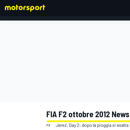
FORMULA 1
FIA F2 ottobre 2012 News
Jerez, Day 2: dopo la pioggia si esalta
F2