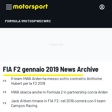
FORMULA 1
MOTOGP
WEC
WRC
FIA F2 gennaio 2019 News Archive
Il team HWA Arden ha messo sotto contratto Anthoine
F2
Hubert per la F2 2019
HWA sbarca anche in Formula 2 in partnership con la Arden
F2
Jack Aitken rimane in FIA F2: nel 2019 correrà con il team
F2
Campos Racing