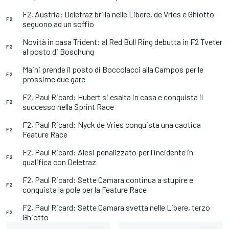
F2, Austria: Deletraz brilla nelle Libere, de Vries e Ghiotto
F2
seguono ad un soffio
Novità in casa Trident: al Red Bull Ring debutta in F2 Tveter
F2
al posto di Boschung
Maini prende il posto di Boccolacci alla Campos per le
F2
prossime due gare
F2, Paul Ricard: Hubert si esalta in casa e conquista il
F2
successo nella Sprint Race
F2, Paul Ricard: Nyck de Vries conquista una caotica
F2
Feature Race
F2, Paul Ricard: Alesi penalizzato per l'incidente in
F2
qualifica con Deletraz
F2, Paul Ricard: Sette Camara continua a stupire e
F2
conquista la pole per la Feature Race
F2, Paul Ricard: Sette Camara svetta nelle Libere, terzo
F2
Ghiotto