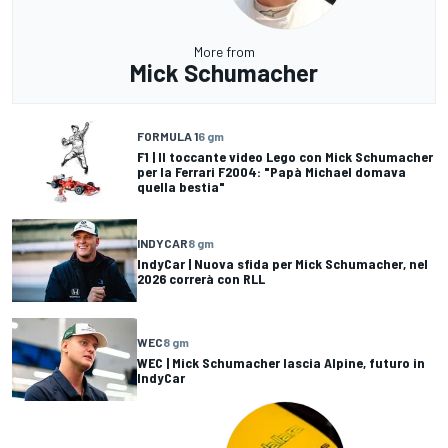
More from
Mick Schumacher
FORMULA 1
6 gm
F1 | Il toccante video Lego con Mick Schumacher
per la Ferrari F2004: "Papà Michael domava
quella bestia"
INDYCAR
8 gm
IndyCar | Nuova sfida per Mick Schumacher, nel
2026 correrà con RLL
WEC
8 gm
WEC | Mick Schumacher lascia Alpine, futuro in
IndyCar