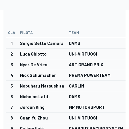
CLA
PILOTA
TEAM
1
Sergio Sette Camara
DAMS
2
Luca Ghiotto
UNI-VIRTUOSI
3
Nyck De Vries
ART GRAND PRIX
4
Mick Schumacher
PREMA POWERTEAM
5
Nobuharu Matsushita
CARLIN
6
Nicholas Latifi
DAMS
7
Jordan King
MP MOTORSPORT
8
Guan Yu Zhou
UNI-VIRTUOSI
9
Callum Ilott
CHAROUZ RACING SYSTEM