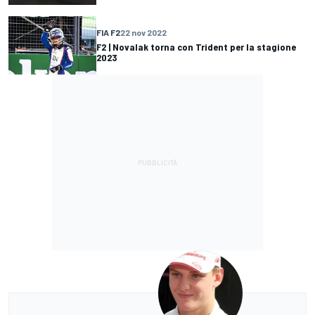
FIA F2
22 nov 2022
F2 | Novalak torna con Trident per la stagione
2023