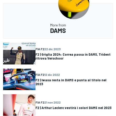
More from
DAMS
FIA F2
22 dic 2023
F2 | Griglia 2024: Correa passa in DAMS, Trident
ritrova Verschoor
FIA F2
12 dic 2022
F2 | Iwasa resta in DAMS e punta al titolo nel
2023
FIA F2
21 nov 2022
F2 | Arthur Leclerc vestirà i colori DAMS nel 2023