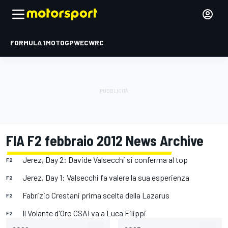
FORMULA 1
MOTOGP
WEC
WRC
FIA F2 febbraio 2012 News Archive
Jerez, Day 2: Davide Valsecchi si conferma al top
F2
Jerez, Day 1: Valsecchi fa valere la sua esperienza
F2
Fabrizio Crestani prima scelta della Lazarus
F2
Il Volante d'Oro CSAI va a Luca Filippi
F2