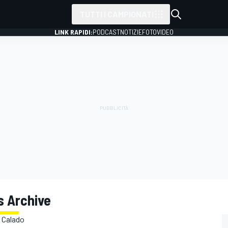
TUTTI I CAMPIONATI
LINK RAPIDI:
PODCAST
NOTIZIE
FOTO
VIDEO
s Archive
s Calado