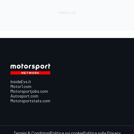
InsideEvs.it
Motor1.com
Motorsportjobs.com
Autosport.com
Motorsportstats.com
Termini & Condizioni
Politica sui cookie
Politica sulla Privacy