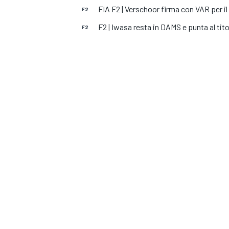
MOTOGP
WEC
FIA F2 | Verschoor firma con VAR per i
F2
F2 | Iwasa resta in DAMS e punta al tit
F2
WRC