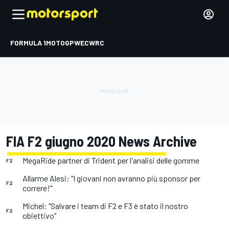
FORMULA 1
MOTOGP
WEC
WRC
FIA F2 giugno 2020 News Archive
MegaRide partner di Trident per l'analisi delle gomme
F2
Allarme Alesi: "I giovani non avranno più sponsor per
F2
correre!"
Michel: "Salvare i team di F2 e F3 è stato il nostro
F2
obiettivo"