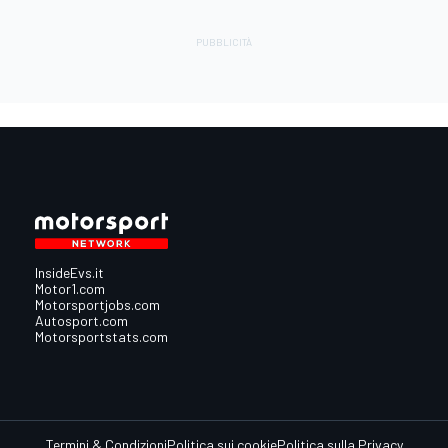
InsideEvs.it
Motor1.com
Motorsportjobs.com
Autosport.com
Motorsportstats.com
Termini & Condizioni
Politica sui cookie
Politica sulla Privacy