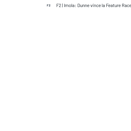
MOTOGP
WEC
F2 | Imola: Dunne vince la Feature Race
F2
WRC