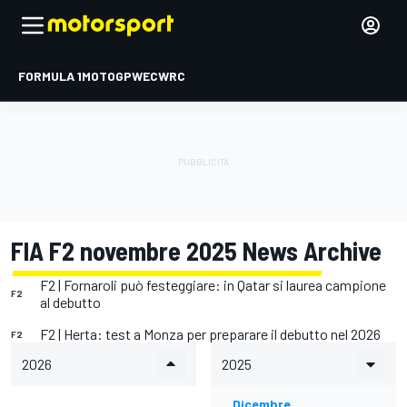
FORMULA 1
MOTOGP
WEC
WRC
FIA F2 novembre 2025 News Archive
F2 | Fornaroli può festeggiare: in Qatar si laurea campione
F2
al debutto
F2 | Herta: test a Monza per preparare il debutto nel 2026
F2
2026
2025
Dicembre