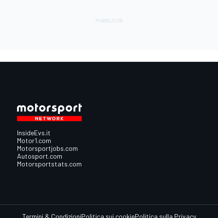
InsideEvs.it
Motor1.com
Motorsportjobs.com
Autosport.com
Motorsportstats.com
Termini & Condizioni
Politica sui cookie
Politica sulla Privacy