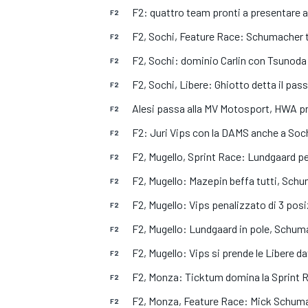
MOTOGP
WEC
F2: quattro team pronti a presentare 
F2
F2, Sochi, Feature Race: Schumacher tri
F2
F2, Sochi: dominio Carlin con Tsunoda
F2
F2, Sochi, Libere: Ghiotto detta il pa
F2
Alesi passa alla MV Motosport, HWA 
F2
F2: Juri Vips con la DAMS anche a Soc
F2
F2, Mugello, Sprint Race: Lundgaard pe
F2
WRC
F2, Mugello: Mazepin beffa tutti, Sch
F2
F2, Mugello: Vips penalizzato di 3 posiz
F2
F2, Mugello: Lundgaard in pole, Schum
F2
F2, Mugello: Vips si prende le Libere d
F2
F2, Monza: Ticktum domina la Sprint Ra
F2
F2, Monza, Feature Race: Mick Schuma
F2