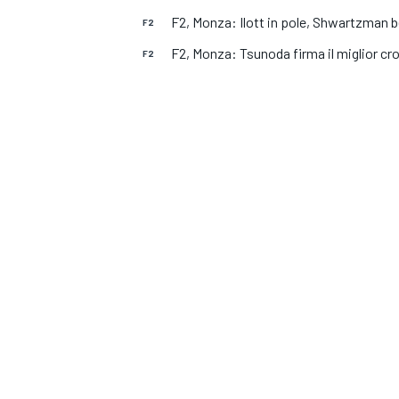
F2, Monza: Ilott in pole, Shwartzman 
F2
F2, Monza: Tsunoda firma il miglior cro
F2
MONOPOSTO