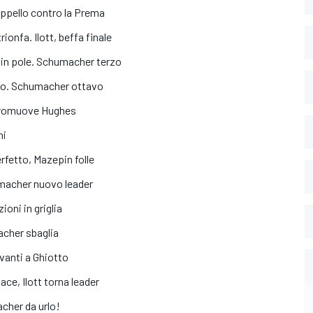
appello contro la Prema
onfa. Ilott, beffa finale
 in pole. Schumacher terzo
sso. Schumacher ottavo
promuove Hughes
hi
rfetto, Mazepin folle
umacher nuovo leader
ioni in griglia
acher sbaglia
avanti a Ghiotto
ce, Ilott torna leader
cher da urlo!