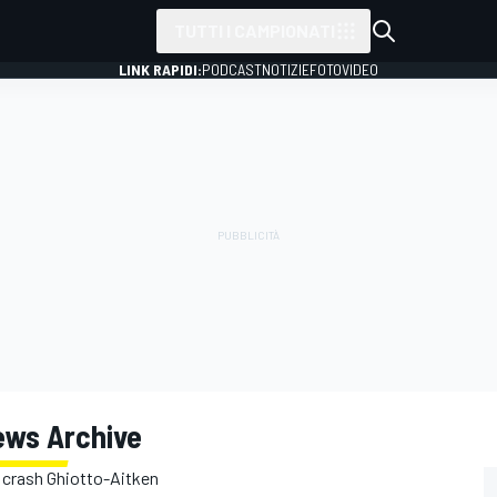
TUTTI I CAMPIONATI
LINK RAPIDI:
PODCAST
NOTIZIE
FOTO
VIDEO
ews Archive
e crash Ghiotto-Aitken