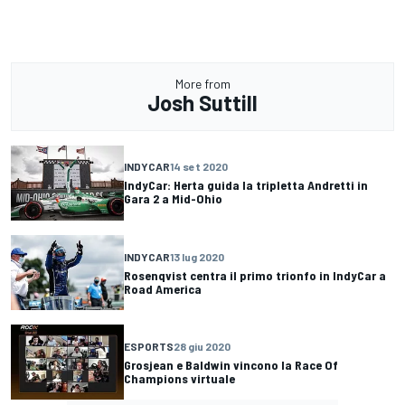
More from
Josh Suttill
INDYCAR
14 set 2020
IndyCar: Herta guida la tripletta Andretti in
Gara 2 a Mid-Ohio
INDYCAR
13 lug 2020
Rosenqvist centra il primo trionfo in IndyCar a
Road America
ESPORTS
28 giu 2020
Grosjean e Baldwin vincono la Race Of
Champions virtuale