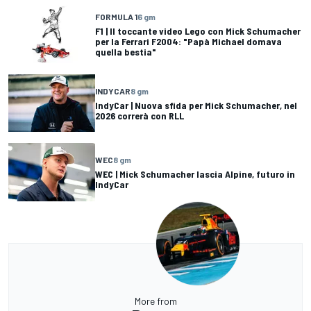
FORMULA 1
6 gm
F1 | Il toccante video Lego con Mick Schumacher
per la Ferrari F2004: "Papà Michael domava
quella bestia"
INDYCAR
8 gm
IndyCar | Nuova sfida per Mick Schumacher, nel
2026 correrà con RLL
WEC
8 gm
WEC | Mick Schumacher lascia Alpine, futuro in
IndyCar
More from