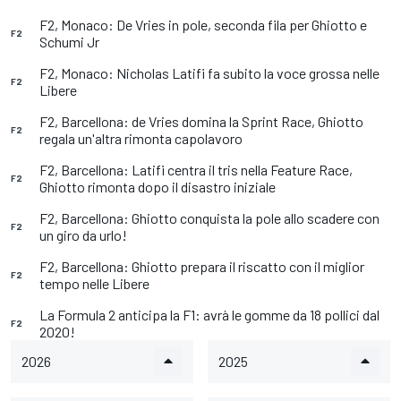
F2, Monaco: De Vries in pole, seconda fila per Ghiotto e
F2
Schumi Jr
F2, Monaco: Nicholas Latifi fa subito la voce grossa nelle
F2
Libere
F2, Barcellona: de Vries domina la Sprint Race, Ghiotto
F2
regala un'altra rimonta capolavoro
F2, Barcellona: Latifi centra il tris nella Feature Race,
F2
Ghiotto rimonta dopo il disastro iniziale
F2, Barcellona: Ghiotto conquista la pole allo scadere con
F2
un giro da urlo!
F2, Barcellona: Ghiotto prepara il riscatto con il miglior
F2
tempo nelle Libere
La Formula 2 anticipa la F1: avrà le gomme da 18 pollici dal
F2
2020!
2026
2025