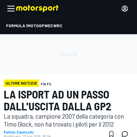
FORMULA 1
MOTOGP
WEC
WRC
ULTIME NOTIZIE
FIA F2
LA ISPORT AD UN PASSO
DALL'USCITA DALLA GP2
La squadra, campione 2007 della categoria con
Timo Glock, non ha trovato i piloti per il 2012
Fulvio Cavicchi
Modificato:
23 lug 2015, 18:04