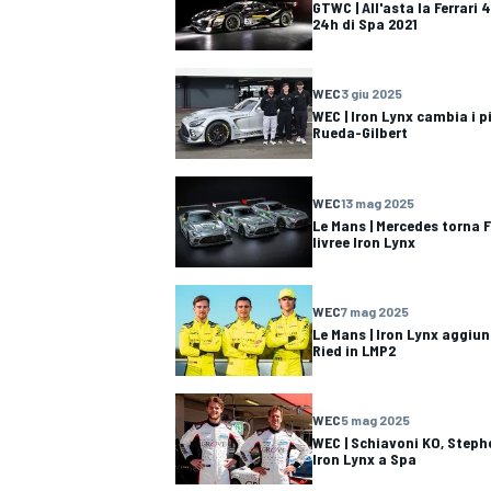
GTWC | All'asta la Ferrari 
24h di Spa 2021
WEC
3 giu 2025
WEC | Iron Lynx cambia i p
Rueda-Gilbert
WEC
13 mag 2025
Le Mans | Mercedes torna F
livree Iron Lynx
WEC
7 mag 2025
Le Mans | Iron Lynx aggiun
Ried in LMP2
WEC
5 mag 2025
WEC | Schiavoni KO, Steph
Iron Lynx a Spa