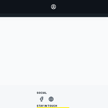
dei tuoi piloti preferiti
Fai sentire la tua voce
commentando l'articolo
ACCEDI
EDIZIONE
ITALIA
SOCIAL
STAY IN TOUCH