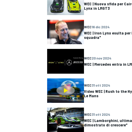
WEC | Nuova sfida per Cair
Lynx in LMGT3
WEC
16 dic 2024
WEC | Iron Lynx esulta per
squadra"
WEC
20 nov 2024
WEC | Mercedes entra in L
WEC
31 ott 2024
Video WEC | Rush to the Hy
Le Mans
MONOMARCA
WEC
31 ott 2024
WEC | Lamborghini, ultima
dimostrato di crescere"