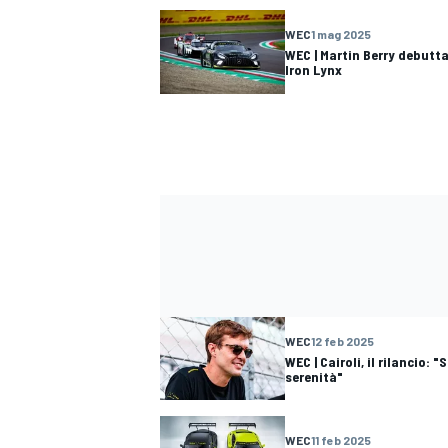
WEC
1 mag 2025
WEC | Martin Berry debutta
Iron Lynx
WEC
12 feb 2025
ENDURANCE/GT
WEC | Cairoli, il rilancio: 
serenità"
WEC
11 feb 2025