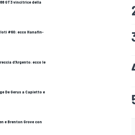
488 GT3 vincitrice della
iloti #60: ecco Hanafin-
reccia d'Argento: ecco le
ge De Gerus a Capietto e
en e Brenton Grove con