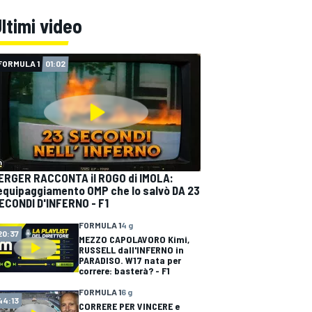
ltimi video
FORMULA 1
01:02
ERGER RACCONTA il ROGO di IMOLA:
'equipaggiamento OMP che lo salvò DA 23
ECONDI D'INFERNO - F1
FORMULA 1
4 g
20:37
MEZZO CAPOLAVORO Kimi,
RUSSELL dall'INFERNO in
PARADISO. W17 nata per
correre: basterà? - F1
FORMULA 1
6 g
44:13
CORRERE PER VINCERE e