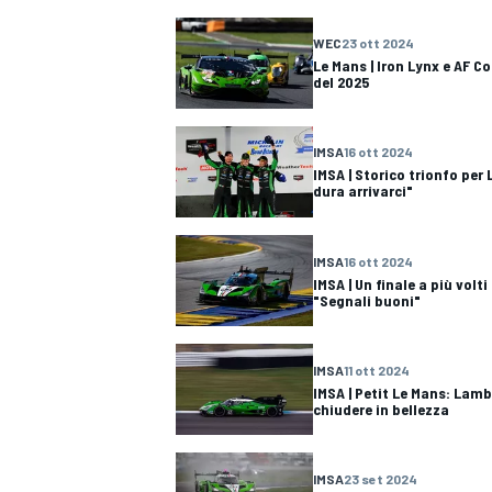
WEC
23 ott 2024
Le Mans | Iron Lynx e AF Cor
del 2025
IMSA
16 ott 2024
IMSA | Storico trionfo per
dura arrivarci"
IMSA
16 ott 2024
IMSA | Un finale a più volt
"Segnali buoni"
IMSA
11 ott 2024
IMSA | Petit Le Mans: Lam
chiudere in bellezza
RALLY
IMSA
23 set 2024