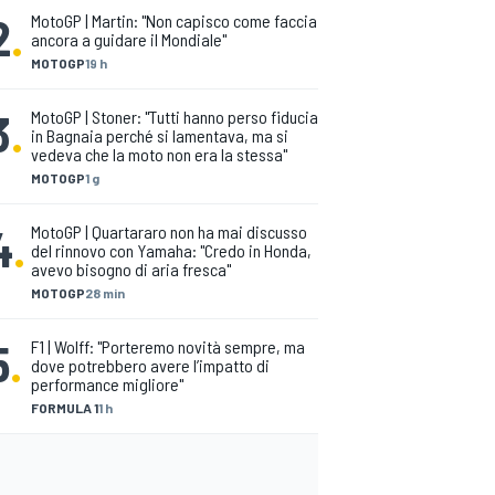
2
.
MotoGP | Martin: "Non capisco come faccia
ancora a guidare il Mondiale"
MOTOGP
19 h
3
.
MotoGP | Stoner: "Tutti hanno perso fiducia
in Bagnaia perché si lamentava, ma si
vedeva che la moto non era la stessa"
MOTOGP
1 g
4
.
MotoGP | Quartararo non ha mai discusso
del rinnovo con Yamaha: "Credo in Honda,
avevo bisogno di aria fresca"
MOTOGP
28 min
5
.
F1 | Wolff: "Porteremo novità sempre, ma
dove potrebbero avere l’impatto di
performance migliore"
FORMULA 1
1 h