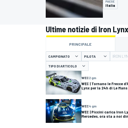
PAESE
MOTOGP
WEC
Italia
Ultime notizie di Iron Lyn
PRINCIPALE
IRON LY
CAMPIONATO
PILOTA
TIPO DI ARTICOLO
WRC
WEC
2 gm
WEC | Tornano le Frecce d
Lynx per la 24h di Le Mans
WEC
4 gm
WEC | Piccini carica Iron 
Mercedes, ora sta a noi di