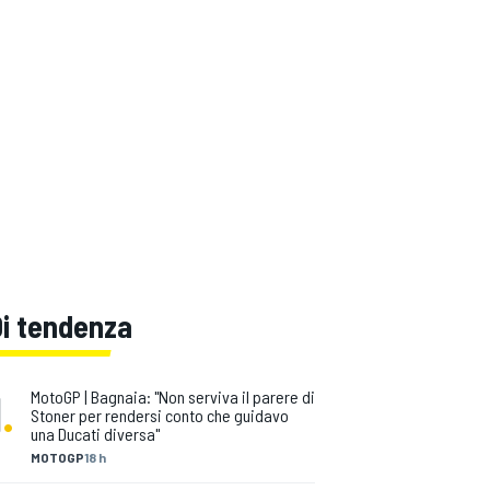
Di tendenza
1
.
MotoGP | Bagnaia: "Non serviva il parere di
Stoner per rendersi conto che guidavo
una Ducati diversa"
MOTOGP
18 h