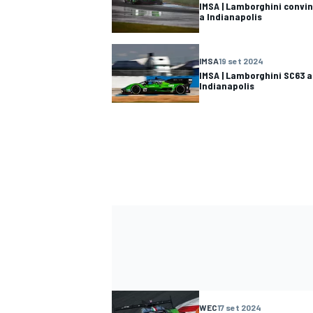
IMSA | Lamborghini convi
a Indianapolis
IMSA
19 set 2024
IMSA | Lamborghini SC63 al
Indianapolis
WEC
17 set 2024