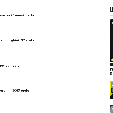
U
se tra i 5 nuovi invitati
 Lamborghini: "E' stata
B
i per Lamborghini:
l
S
borghini SC63 vuole