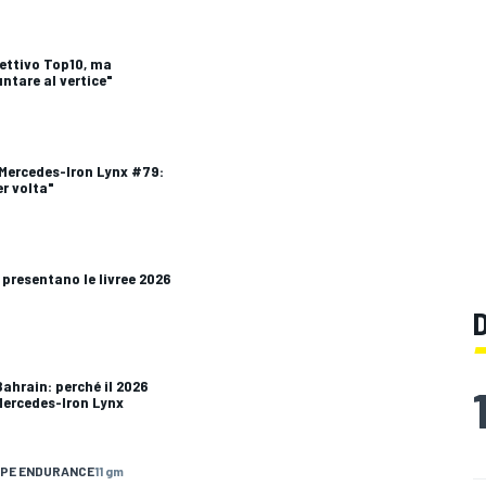
iettivo Top10, ma
ntare al vertice"
a Mercedes-Iron Lynx #79:
r volta"
 presentano le livree 2026
 Bahrain: perché il 2026
 Mercedes-Iron Lynx
OPE ENDURANCE
11 gm