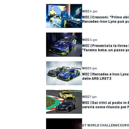
WEC
4 gm
WEC | Cressoni: "Primo ob
Mercedes-Iron Lynx può pu
WEC
4 gm
WEC | Presentata la livre
"Faremo bene, un passo pe
WEC
5 gm
WEC | Mercedes e Iron Lynx
delle AMG LMGT3
WEC
7 gm
WEC | Dai ritiri al podio in
servirà come rilancio per
MONOPOSTO
GT WORLD CHALLENGE EUR