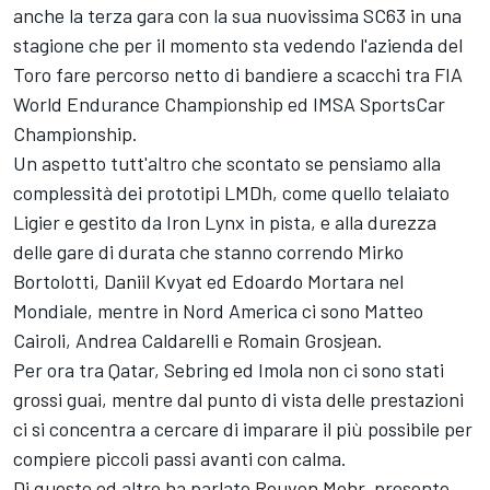
anche la terza gara con la sua nuovissima SC63 in una
stagione che per il momento sta vedendo l'azienda del
Toro fare percorso netto di bandiere a scacchi tra FIA
World Endurance Championship ed IMSA SportsCar
Championship.
Un aspetto tutt'altro che scontato se pensiamo alla
complessità dei prototipi LMDh, come quello telaiato
Ligier e gestito da Iron Lynx in pista, e alla durezza
delle gare di durata che stanno correndo Mirko
Bortolotti, Daniil Kvyat ed Edoardo Mortara nel
Mondiale, mentre in Nord America ci sono Matteo
Cairoli, Andrea Caldarelli e Romain Grosjean.
Per ora tra Qatar, Sebring ed Imola non ci sono stati
grossi guai, mentre dal punto di vista delle prestazioni
ci si concentra a cercare di imparare il più possibile per
compiere piccoli passi avanti con calma.
Di questo ed altro ha parlato Rouven Mohr, presente