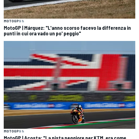
MOTOGP
9 h
MotoGP | Márquez: "L'anno scorso facevo la differenza in
punti in cui ora vado un po' peggio"
MOTOGP
9 h
MotoGP | Acosta: "La pista peggiore per KTM, era come