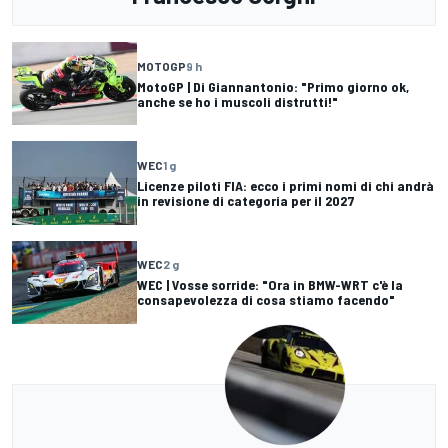
MOTOGP
9 h
MotoGP | Di Giannantonio: "Primo giorno ok,
anche se ho i muscoli distrutti!"
WEC
1 g
Licenze piloti FIA: ecco i primi nomi di chi andrà
in revisione di categoria per il 2027
WEC
2 g
WEC | Vosse sorride: "Ora in BMW-WRT c'è la
consapevolezza di cosa stiamo facendo"