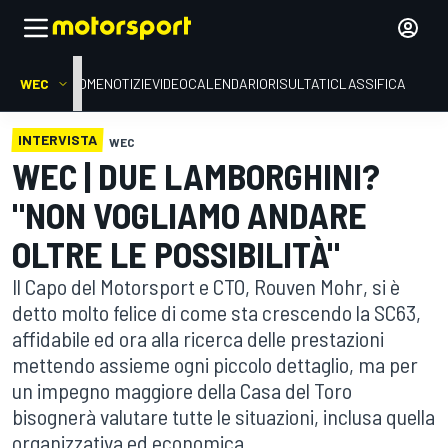
WEC
HOME
NOTIZIE
VIDEO
CALENDARIO
RISULTATI
CLASSIFICA
INTERVISTA
WEC
WEC | DUE LAMBORGHINI?
"NON VOGLIAMO ANDARE
OLTRE LE POSSIBILITÀ"
Il Capo del Motorsport e CTO, Rouven Mohr, si è
detto molto felice di come sta crescendo la SC63,
affidabile ed ora alla ricerca delle prestazioni
mettendo assieme ogni piccolo dettaglio, ma per
un impegno maggiore della Casa del Toro
bisognerà valutare tutte le situazioni, inclusa quella
organizzativa ed economica.