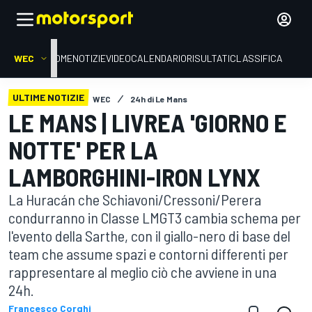
WEC
HOME
NOTIZIE
VIDEO
CALENDARIO
RISULTATI
CLASSIFICA
ULTIME NOTIZIE
WEC
24h di Le Mans
LE MANS | LIVREA 'GIORNO E
NOTTE' PER LA
LAMBORGHINI-IRON LYNX
La Huracán che Schiavoni/Cressoni/Perera
condurranno in Classe LMGT3 cambia schema per
l'evento della Sarthe, con il giallo-nero di base del
team che assume spazi e contorni differenti per
rappresentare al meglio ciò che avviene in una
24h.
Francesco Corghi