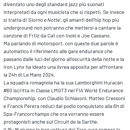
diventato uno degli standard jazz più suonati
interpretati da ogni musicista che si rispetti. Se invece
si tratta di
'Giorno e Notte'
, gli amanti dell'hip hop più
underground non potranno che mettersi a cantare la
canzone di Frtiz da Cat con Inoki e Joe Cassano.
Ma parlando di motorsport, con queste due parole è
automatico il riferimento alle gare endurance che
passano dalle luci del giorno all'oscurità della notte e la
Iron Lynx ha ideato una livrea apposita per affrontare
la 24h di Le Mans 2024.
La squadra romagnola ha la sua Lamborghini Huracán
#60 iscritta in Classe LMGT3 nel FIA World Endurance
Championship, con Claudio Schiavoni, Matteo Cressoni
e Franck Perera reduci dal podio conquistato alla 6h di
Spa-Francorchamps che ora vorranno essere
protagonisti anche sul Circuit de la Sarthe.
Il 15-16 giugno la loro vettura del Toro avrà sempre la