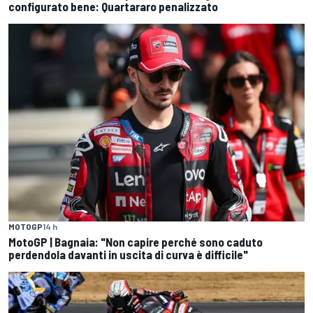
configurato bene: Quartararo penalizzato
MOTOGP
14 h
MotoGP | Bagnaia: "Non capire perché sono caduto
perdendola davanti in uscita di curva è difficile"