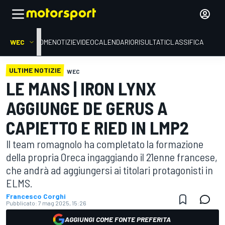
WEC
HOME
NOTIZIE
VIDEO
CALENDARIO
RISULTATI
CLASSIFICA
ULTIME NOTIZIE
WEC
LE MANS | IRON LYNX
AGGIUNGE DE GERUS A
CAPIETTO E RIED IN LMP2
Il team romagnolo ha completato la formazione
della propria Oreca ingaggiando il 21enne francese,
che andrà ad aggiungersi ai titolari protagonisti in
ELMS.
Francesco Corghi
Pubblicato:
7 mag 2025, 15:26
AGGIUNGI COME FONTE PREFERITA