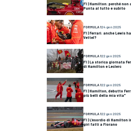
F1 | Hamilton: perché non a
Punta al tutto e subito
FORMULA 1
24 gen 2025
F1 | Ferrari: anche Lewis 
Vettel?
FORMULA 1
22 gen 2025
F1 | La storica giornata Fer
di Hamilton e Leclerc
FORMULA 1
22 gen 2025
F1 | Hamilton, debutto Fer
più belli della mia vita"
FORMULA 1
22 gen 2025
F1 | L'esordio di Hamilton 
giri fatti a Fiorano