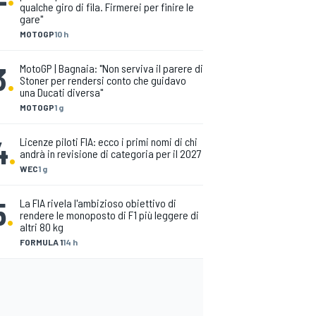
qualche giro di fila. Firmerei per finire le
gare"
MOTOGP
10 h
3
.
MotoGP | Bagnaia: "Non serviva il parere di
Stoner per rendersi conto che guidavo
una Ducati diversa"
MOTOGP
1 g
4
.
Licenze piloti FIA: ecco i primi nomi di chi
andrà in revisione di categoria per il 2027
WEC
1 g
5
.
La FIA rivela l'ambizioso obiettivo di
rendere le monoposto di F1 più leggere di
altri 80 kg
FORMULA 1
14 h