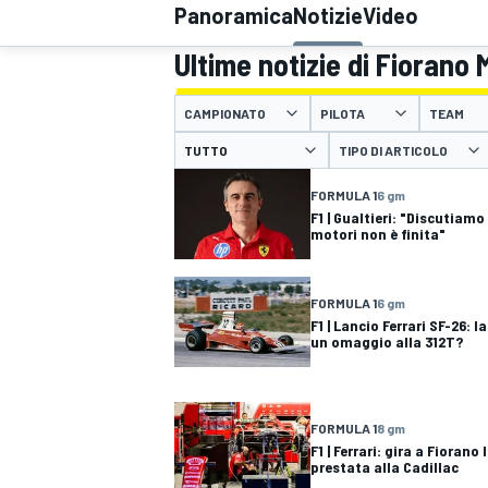
Panoramica
Notizie
Video
MOTOGP
WEC
Ultime notizie di Fiorano
CAMPIONATO
PILOTA
TEAM
TIPO DI ARTICOLO
FORMULA 1
6 gm
F1 | Gualtieri: "Discutiamo
motori non è finita"
WRC
FORMULA 1
6 gm
F1 | Lancio Ferrari SF-26: 
un omaggio alla 312T?
FORMULA 1
8 gm
F1 | Ferrari: gira a Fiorano
prestata alla Cadillac