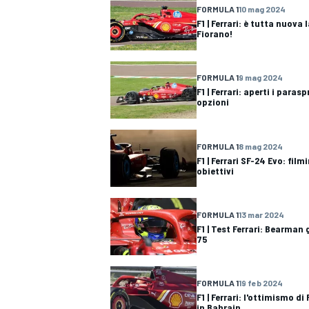
FORMULA 1
10 mag 2024
F1 | Ferrari: è tutta nuova
Fiorano!
FORMULA 1
9 mag 2024
F1 | Ferrari: aperti i paras
opzioni
FORMULA 1
8 mag 2024
F1 | Ferrari SF-24 Evo: fil
obiettivi
FORMULA 1
13 mar 2024
F1 | Test Ferrari: Bearman 
75
RALLY
FORMULA 1
19 feb 2024
F1 | Ferrari: l'ottimismo d
in Bahrain