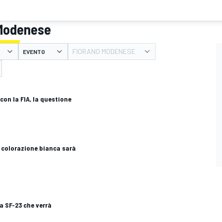
 Modenese
FIORANO MODENESE
EVENTO
 con la FIA, la questione
la colorazione bianca sarà
 la SF-23 che verrà