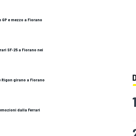
un GP e mezzo a Fiorano
rari SF-25 a Fiorano nei
c e Rigon girano a Fiorano
 emozioni dalla Ferrari