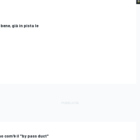
 bene, già in pista le
mo com'è il "by pass duct"