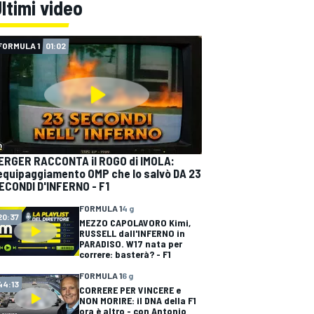
ltimi video
FORMULA 1
01:02
ERGER RACCONTA il ROGO di IMOLA:
'equipaggiamento OMP che lo salvò DA 23
ECONDI D'INFERNO - F1
FORMULA 1
4 g
20:37
MEZZO CAPOLAVORO Kimi,
RUSSELL dall'INFERNO in
PARADISO. W17 nata per
correre: basterà? - F1
FORMULA 1
6 g
44:13
CORRERE PER VINCERE e
NON MORIRE: il DNA della F1
ora è altro - con Antonio