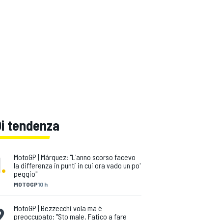
Di tendenza
1
.
MotoGP | Márquez: "L'anno scorso facevo
la differenza in punti in cui ora vado un po'
peggio"
MOTOGP
10 h
2
.
MotoGP | Bezzecchi vola ma è
preoccupato: "Sto male. Fatico a fare