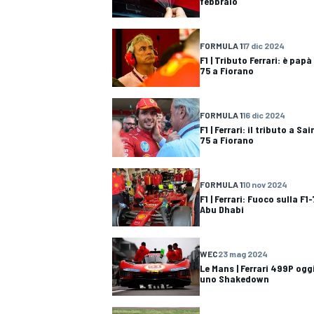
febbraio
FORMULA 1
17 dic 2024
F1 | Tributo Ferrari: è pap
75 a Fiorano
FORMULA 1
16 dic 2024
F1 | Ferrari: il tributo a Sa
75 a Fiorano
FORMULA 1
10 nov 2024
F1 | Ferrari: Fuoco sulla F1
Abu Dhabi
WEC
23 mag 2024
MONOMARCA
Le Mans | Ferrari 499P ogg
uno Shakedown