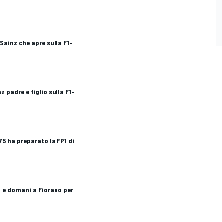
à Sainz che apre sulla F1-
inz padre e figlio sulla F1-
-75 ha preparato la FP1 di
i e domani a Fiorano per