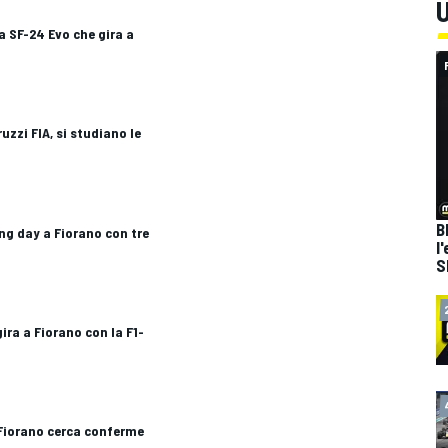
U
 la SF-24 Evo che gira a
pruzzi FIA, si studiano le
B
ming day a Fiorano con tre
l
S
gira a Fiorano con la F1-
i Fiorano cerca conferme