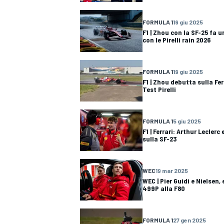
FORMULA 1
19 giu 2025
F1 | Zhou con la SF-25 fa 
con le Pirelli rain 2026
FORMULA 1
19 giu 2025
F1 | Zhou debutta sulla Fer
Test Pirelli
FORMULA 1
5 giu 2025
F1 | Ferrari: Arthur Lecler
sulla SF-23
WEC
19 mar 2025
WEC | Pier Guidi e Nielsen,
499P alla F80
MONOPOSTO
FORMULA 1
27 gen 2025