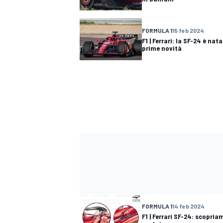
FORMULA 1
15 feb 2024
F1 | Ferrari: la SF-24 è nata
prime novità
FORMULA 1
14 feb 2024
F1 | Ferrari SF-24: scopria