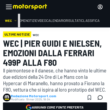
WEC
HOME
NOTIZIE
VIDEO
CALENDARIO
RISULTATI
CLASSIFICA
ULTIME NOTIZIE
WEC
WEC | PIER GUIDI E NIELSEN,
EMOZIONI DALLA FERRARI
499P ALLA F80
Il piemontese e il danese, che hanno vinto le ultime
due edizioni della 24 Ore di Le Mans con la
Hypercar di Maranello, hanno provato a Fiorano la
F80, vettura che si ispira al loro prototipo del WEC.
Redazione Motorsport.com
Modificato:
19 mar 2025, 18:04
AGGIUNGI COME FONTE PREFERITA