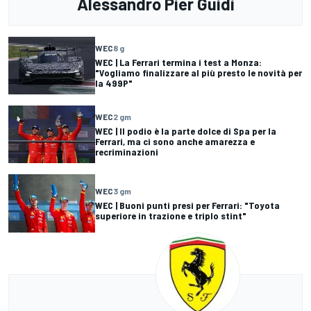
Alessandro Pier Guidi
WEC
8 g
WEC | La Ferrari termina i test a Monza:
"Vogliamo finalizzare al più presto le novità per
la 499P"
WEC
2 gm
WEC | Il podio è la parte dolce di Spa per la
Ferrari, ma ci sono anche amarezza e
recriminazioni
WEC
3 gm
WEC | Buoni punti presi per Ferrari: "Toyota
superiore in trazione e triplo stint"