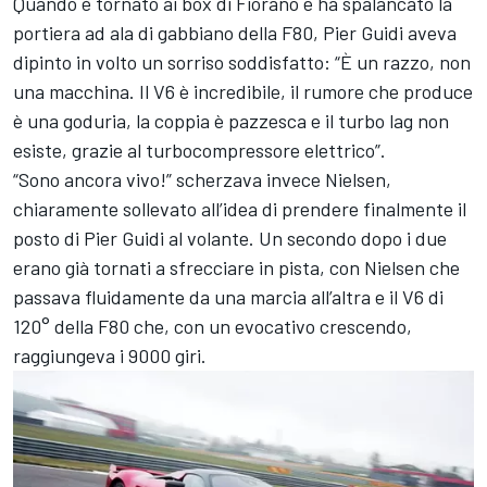
Quando è tornato ai box di Fiorano e ha spalancato la
portiera ad ala di gabbiano della F80, Pier Guidi aveva
dipinto in volto un sorriso soddisfatto: “È un razzo, non
una macchina. Il V6 è incredibile, il rumore che produce
è una goduria, la coppia è pazzesca e il turbo lag non
esiste, grazie al turbocompressore elettrico”.
“Sono ancora vivo!” scherzava invece Nielsen,
chiaramente sollevato all’idea di prendere finalmente il
posto di Pier Guidi al volante. Un secondo dopo i due
erano già tornati a sfrecciare in pista, con Nielsen che
passava fluidamente da una marcia all’altra e il V6 di
120° della F80 che, con un evocativo crescendo,
raggiungeva i 9000 giri.