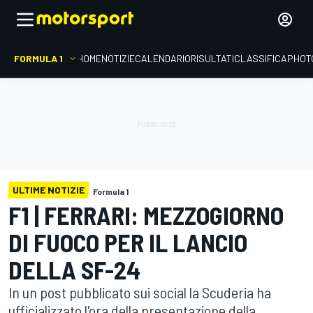
FORMULA 1
HOME
NOTIZIE
CALENDARIO
RISULTATI
CLASSIFICA
PHOT
ULTIME NOTIZIE
Formula 1
F1 | FERRARI: MEZZOGIORNO
DI FUOCO PER IL LANCIO
DELLA SF-24
In un post pubblicato sui social la Scuderia ha
ufficializzato l'ora della presentazione della