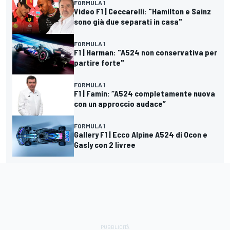
FORMULA 1
Video F1 | Ceccarelli: "Hamilton e Sainz
sono già due separati in casa"
FORMULA 1
F1 | Harman: "A524 non conservativa per
partire forte"
FORMULA 1
F1 | Famin: “A524 completamente nuova
con un approccio audace”
FORMULA 1
Gallery F1 | Ecco Alpine A524 di Ocon e
Gasly con 2 livree