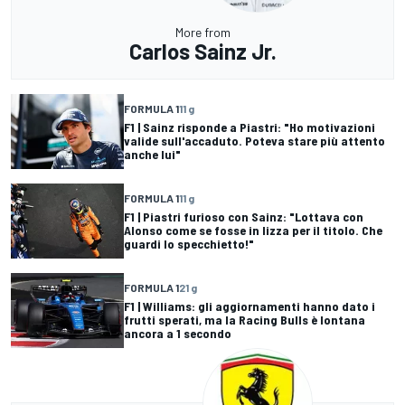
More from
Carlos Sainz Jr.
FORMULA 1
11 g
F1 | Sainz risponde a Piastri: "Ho motivazioni
valide sull'accaduto. Poteva stare più attento
anche lui"
FORMULA 1
11 g
F1 | Piastri furioso con Sainz: "Lottava con
Alonso come se fosse in lizza per il titolo. Che
guardi lo specchietto!"
FORMULA 1
21 g
F1 | Williams: gli aggiornamenti hanno dato i
frutti sperati, ma la Racing Bulls è lontana
ancora a 1 secondo