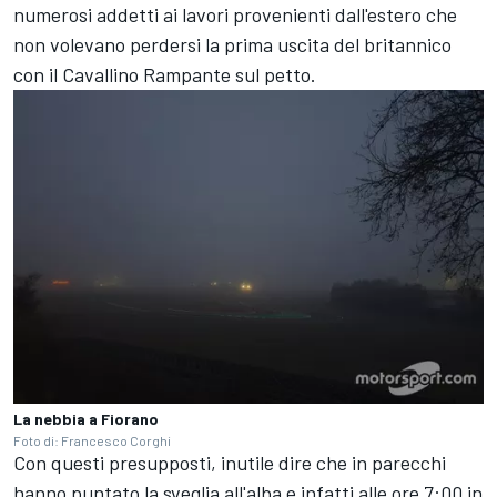
numerosi addetti ai lavori provenienti dall'estero che
non volevano perdersi la prima uscita del britannico
con il Cavallino Rampante sul petto.
La nebbia a Fiorano
Foto di: Francesco Corghi
Con questi presupposti, inutile dire che in parecchi
hanno puntato la sveglia all'alba e infatti alle ore 7:00 in