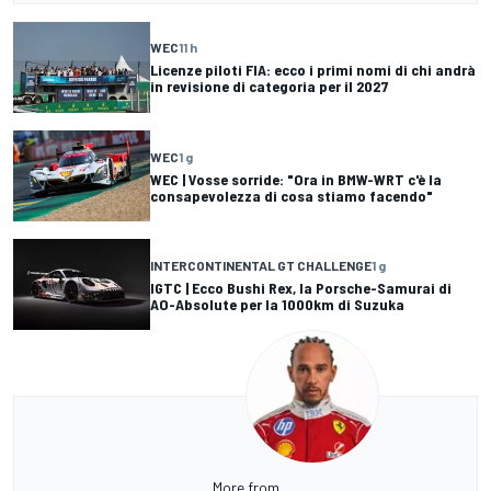
WEC
11 h
Licenze piloti FIA: ecco i primi nomi di chi andrà
in revisione di categoria per il 2027
WEC
1 g
WEC | Vosse sorride: "Ora in BMW-WRT c'è la
consapevolezza di cosa stiamo facendo"
INTERCONTINENTAL GT CHALLENGE
1 g
IGTC | Ecco Bushi Rex, la Porsche-Samurai di
AO-Absolute per la 1000km di Suzuka
More from