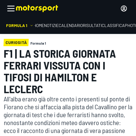
FORMULA 1
HOME
NOTIZIE
CALENDARIO
RISULTATI
CLASSIFICA
PHOT
CURIOSITÀ
Formula 1
F1 | LA STORICA GIORNATA
FERRARI VISSUTA CON I
TIFOSI DI HAMILTON E
LECLERC
All'alba erano già oltre cento i presenti sul ponte di
Fiorano che si affaccia alla pista del Cavallino per la
giornata di test che i due ferraristi hanno svolto,
nonostante condizioni meteo davvero ostiche:
ecco il racconto di una giornata di vera passione