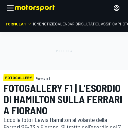
FORMULA 1
HOME
NOTIZIE
CALENDARIO
RISULTATI
CLASSIFICA
PHOT
FOTOGALLERY
Formula 1
FOTOGALLERY F1 | L'ESORDIO
DI HAMILTON SULLA FERRARI
A FIORANO
Ecco le foto i Lewis Hamilton al volante della
Ferrari SF-23 a Fiorano. Si tratta dell'esordio del 7