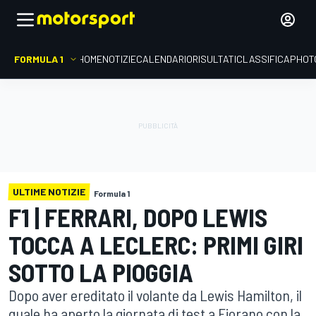
FORMULA 1
HOME
NOTIZIE
CALENDARIO
RISULTATI
CLASSIFICA
PHOT
ULTIME NOTIZIE
Formula 1
F1 | FERRARI, DOPO LEWIS
TOCCA A LECLERC: PRIMI GIRI
SOTTO LA PIOGGIA
Dopo aver ereditato il volante da Lewis Hamilton, il
quale ha aperto la giornata di test a Fiorano con la