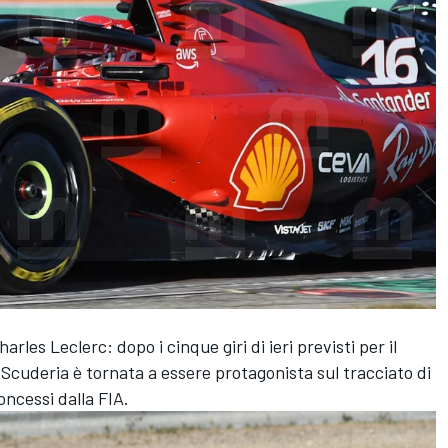
rles Leclerc: dopo i cinque giri di ieri previsti per il
a Scuderia è tornata a essere protagonista sul tracciato di
oncessi dalla FIA.