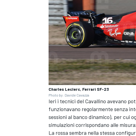
Charles Leclerc, Ferrari SF-23
Photo by: Davide Cavazza
Ieri i tecnici del Cavallino avevano po
funzionavano regolarmente senza into
MONOMARCA
sessioni al banco dinamico), per cui ogg
simulazioni corrispondano alle misuraz
La rossa sembra nella stessa configura