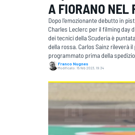
A FIORANO NEL 
MOTOGP
WEC
Dopo l'emozionante debutto in pista 
Charles Leclerc per il filming day d
dei tecnici della Scuderia è punta
della rossa. Carlos Sainz rileverà i
programmato prima della spedizione
Franco Nugnes
Modificato:
15 feb 2023, 19:34
WRC