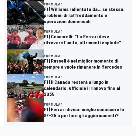
FORMULA 1
F1 | Williams rallentata da... se stessa:
problemi di raffreddamento e
operazioni domenicali
FORMULA 1
F1 | Ceccarelli: "La Ferrari deve
ritrovare l'unità, altrimenti esplode"
FORMULA 1
F1 | Russell è nel miglior momento di
sempre e vuole rimanere in Mercedes
FORMULA 1
F1 | Il Canada resterà a lungo in
calendario: ufficiale il rinnovo fino al
2035
FORMULA 1
F1 | Ferrari divisa: meglio conoscere la
SF-25 o portare gli aggiornamenti?