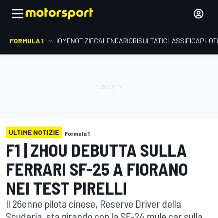
FORMULA 1
HOME
NOTIZIE
CALENDARIO
RISULTATI
CLASSIFICA
PHOT
ULTIME NOTIZIE
Formula 1
F1 | ZHOU DEBUTTA SULLA
FERRARI SF-25 A FIORANO
NEI TEST PIRELLI
Il 26enne pilota cinese, Reserve Driver della
Scuderia, sta girando con la SF-24 mule car sulla