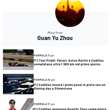
More from
Guan Yu Zhou
FORMULA 1
1 gm
F1 | Test Pirelli: Ferrari, Aston Martin e Cadillac
completano oltre 1.500 km nel primo giorno
FORMULA 1
6 gm
F1 | Cadillac muove i primi passi in pista con un
filming day a Silverstone
FORMULA 1
7 gm
F1 | Cadillac annuncia GuanYu Zhou come pilota