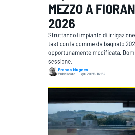
MEZZO A FIORAN
MOTOGP
WEC
2026
Sfruttando l'impianto di irrigazione 
test con le gomme da bagnato 2026
opportunamente modificata. Domani
sessione.
Franco Nugnes
Pubblicato:
19 giu 2025, 16:54
WRC