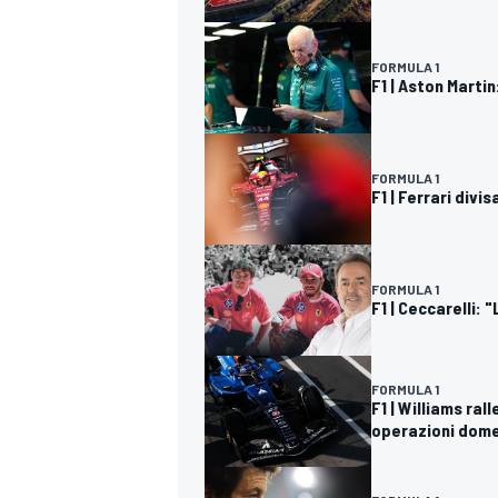
FORMULA 1
F1 | Aston Marti
FORMULA 1
F1 | Ferrari div
FORMULA 1
F1 | Ceccarelli: 
FORMULA 1
F1 | Williams ra
operazioni dome
RALLY