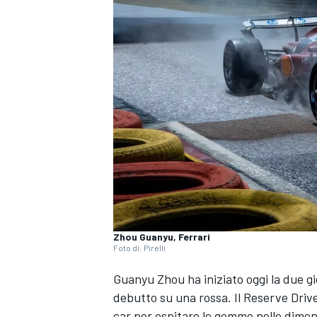
Zhou Guanyu, Ferrari
Foto di: Pirelli
Guanyu Zhou ha iniziato oggi la due gior
debutto su una rossa. Il Reserve Driv
MONOPOSTO
car per ospitare le gomme nelle dimen