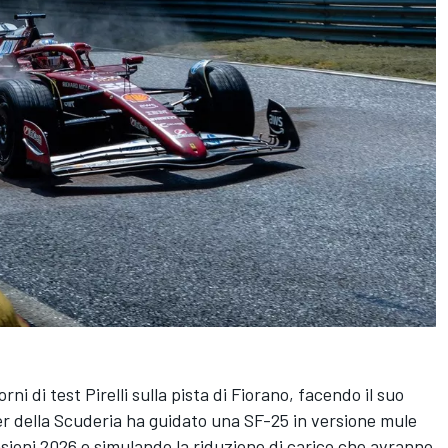
ni di test Pirelli sulla pista di Fiorano, facendo il suo
er della Scuderia ha guidato una SF-25 in versione mule
sioni 2026 e simulando la riduzione di carico che avranno