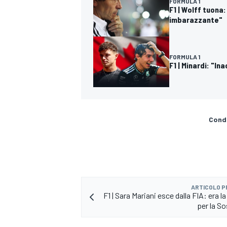
FORMULA 1
F1 | Wolff tuona
imbarazzante"
FORMULA 1
F1 | Minardi: "I
Condi
ARTICOLO 
F1 | Sara Mariani esce dalla FIA: era la
per la So