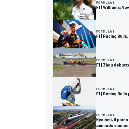
FORMULA 1
F1 | Williams: V
FORMULA 1
F1 | Racing Bulls
FORMULA 1
F1 | Zhou debutta
FORMULA 1
F1 | Racing Bull
MONOMARCA
FORMULA 1
Kyalami, il piano
ammodernamen