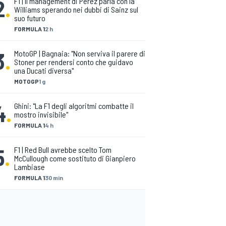
2
.
F1 | Il management di Perez parla con la
Williams sperando nei dubbi di Sainz sul
suo futuro
FORMULA 1
2 h
3
.
MotoGP | Bagnaia: "Non serviva il parere di
Stoner per rendersi conto che guidavo
una Ducati diversa"
MOTOGP
1 g
4
.
Ghini: "La F1 degli algoritmi combatte il
mostro invisibile"
FORMULA 1
4 h
5
.
F1 | Red Bull avrebbe scelto Tom
McCullough come sostituto di Gianpiero
Lambiase
FORMULA 1
30 min