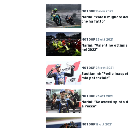
MOTOGP
15 nov 2021
Marini: “Vale il migliore de
che ha fatto”
MOTOGP
25 ott 2021
Marini: "Valentino ottimis
nel 2022"
MOTOGP
24 ott 2021
Bastianini: “Podio inaspe
mio potenziale”
MOTOGP
23 ott 2021
Marini: “Se avessi spinto d
a Pecco”
MONOPOSTO
MOTOGP
19 ott 2021