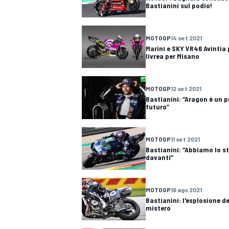
Bastianini sul podio!
MOTOGP
14 set 2021
Marini e SKY VR46 Avintia
livrea per Misano
MOTOGP
12 set 2021
Bastianini: “Aragon è un p
futuro”
MOTOGP
11 set 2021
Bastianini: “Abbiamo lo st
davanti”
MOTOGP
16 ago 2021
MONOMARCA
Bastianini: l'esplosione d
mistero