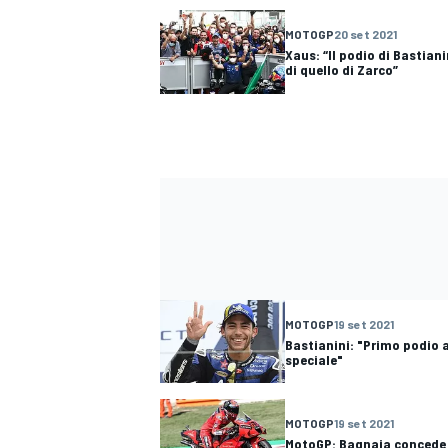
MOTOGP
20 set 2021
Xaus: “Il podio di Bastian
di quello di Zarco”
MOTOGP
19 set 2021
Bastianini: "Primo podio 
ENDURANCE/GT
speciale"
MOTOGP
19 set 2021
MotoGP: Bagnaia concede i