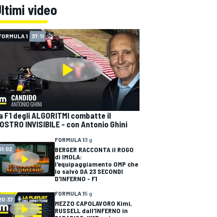
ltimi video
FORMULA 1
37:11
a F1 degli ALGORITMI combatte il
OSTRO INVISIBILE - con Antonio Ghini
FORMULA 1
3 g
BERGER RACCONTA il ROGO
01:02
di IMOLA:
l'equipaggiamento OMP che
lo salvò DA 23 SECONDI
D'INFERNO - F1
FORMULA 1
5 g
20:37
MEZZO CAPOLAVORO Kimi,
RUSSELL dall'INFERNO in