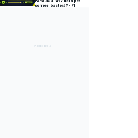
PARADISO. W17 nata per
correre: basterà? - F1