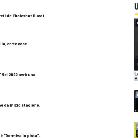
U
reti dell'holeshot Ducati
llo, certe cose
L
: "Nel 2022 avrò una
M
e da inizio stagione,
i: “Dormiva in pista”.