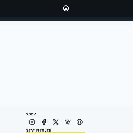
dei tuoi piloti preferiti
Fai sentire la tua voce
commentando l'articolo
ACCEDI
EDIZIONE
ITALIA
SOCIAL
STAY IN TOUCH