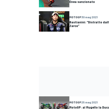
Enea sanzionato
MOTOGP
30 mag 2021
Bastianini: “Distratto dal
Zarco”
MOTOGP
25 mag 2021
MotoGP: al Mugello la Duca