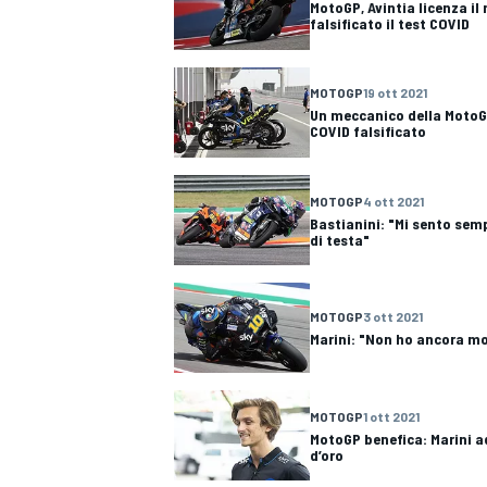
MotoGP, Avintia licenza i
falsificato il test COVID
MOTOGP
19 ott 2021
Un meccanico della MotoG
COVID falsificato
MOTOGP
4 ott 2021
Bastianini: "Mi sento sem
di testa"
MOTOGP
3 ott 2021
Marini: "Non ho ancora mo
MOTOGP
1 ott 2021
MotoGP benefica: Marini ad
d’oro