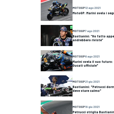
MOTOGP
12 ago 2021
MotoGP: Marini svela i seg
MOTOGP
7 ago 2021
Bastianini: “Ho fatto appe
andrebbero riviste”
MOTOGP
6 ago 2021
Marini svela il suo futuro
Ducati ufficiale"
MOTOGP
21 giu 2021
Bastianini: "Petrucci dorm
deve stare calmo"
RALLY
MOTOGP
19 giu 2021
Petrucci striglia Bastianin