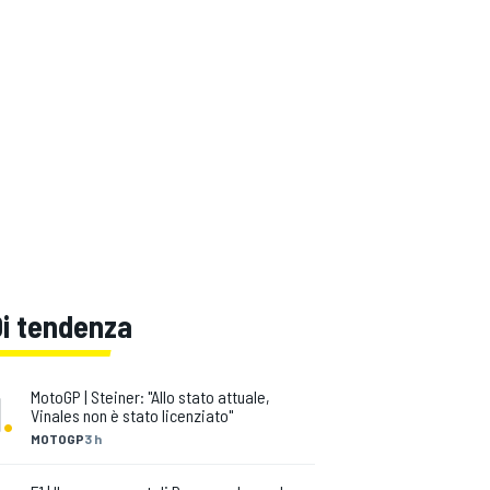
Di tendenza
1
.
MotoGP | Steiner: "Allo stato attuale,
Vinales non è stato licenziato"
MOTOGP
3 h