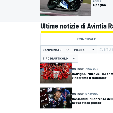
PAESE
MOTOGP
WEC
Spagna
Ultime notizie di Avintia 
PRINCIPALE
AVINTIA
CAMPIONATO
PILOTA
TIPO DI ARTICOLO
WRC
MOTOGP
17 nov 2021
Dall'Igna: "Dirò ce l'ho f
vinceremo il Mondiale"
MOTOGP
16 nov 2021
Bastianini: “Contento dell
aveva visto giusto”