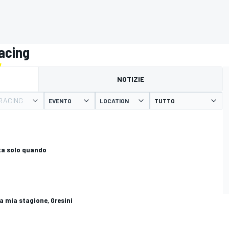
Racing
NOTIZIE
 RACING
EVENTO
LOCATION
atta solo quando
a mia stagione, Gresini