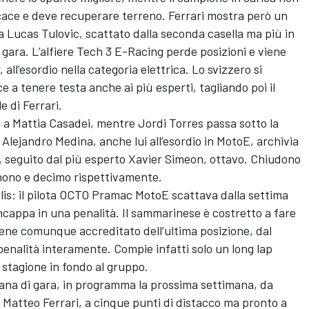
cace e deve recuperare terreno. Ferrari mostra però un
a Lucas Tulovic, scattato dalla seconda casella ma più in
o gara. L’alfiere Tech 3 E-Racing perde posizioni e viene
ll’esordio nella categoria elettrica. Lo svizzero si
e a tenere testa anche ai più esperti, tagliando poi il
e di Ferrari.
i a Mattia Casadei, mentre Jordi Torres passa sotto la
 Alejandro Medina, anche lui all’esordio in MotoE, archivia
e, seguito dal più esperto Xavier Simeon, ottavo. Chiudono
 nono e decimo rispettivamente.
is: il pilota OCTO Pramac MotoE scattava dalla settima
incappa in una penalità. Il sammarinese è costretto a fare
iene comunque accreditato dell’ultima posizione, dal
penalità interamente. Compie infatti solo un long lap
 stagione in fondo al gruppo.
ana di gara, in programma la prossima settimana, da
’è Matteo Ferrari, a cinque punti di distacco ma pronto a