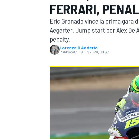
FERRARI, PENAL
MOTOGP
WEC
Eric Granado vince la prima gara d
Aegerter. Jump start per Alex De A
penalty.
Lorenza D'Adderio
Pubblicato:
19 lug 2020, 08:37
WRC