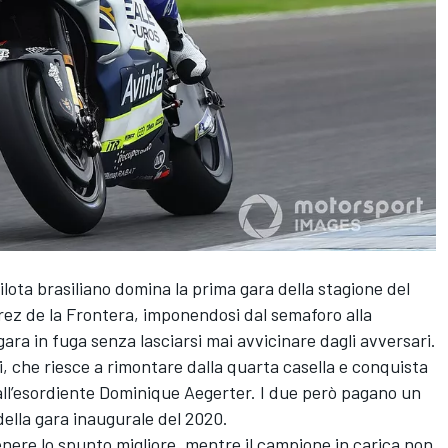
ilota brasiliano domina la prima gara della stagione del
ez de la Frontera, imponendosi dal semaforo alla
ra in fuga senza lasciarsi mai avvicinare dagli avversari.
, che riesce a rimontare dalla quarta casella e conquista
 all’esordiente Dominique Aegerter. I due però pagano un
della gara inaugurale del 2020.
nere lo spunto migliore, mentre il campione in carica non