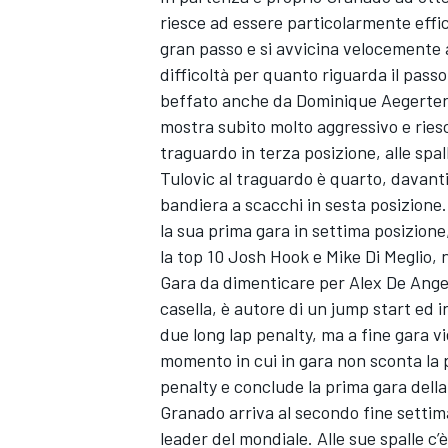
riesce ad essere particolarmente effi
gran passo e si avvicina velocemente 
difficoltà per quanto riguarda il pass
beffato anche da Dominique Aegerter, a
mostra subito molto aggressivo e riesc
traguardo in terza posizione, alle spall
Tulovic al traguardo è quarto, davant
bandiera a scacchi in sesta posizione.
la sua prima gara in settima posizion
la top 10 Josh Hook e Mike Di Meglio,
Gara da dimenticare per Alex De Angel
casella, è autore di un jump start ed 
due long lap penalty, ma a fine gara v
momento in cui in gara non sconta la 
penalty e conclude la prima gara della
Granado arriva al secondo fine settim
leader del mondiale. Alle sue spalle c