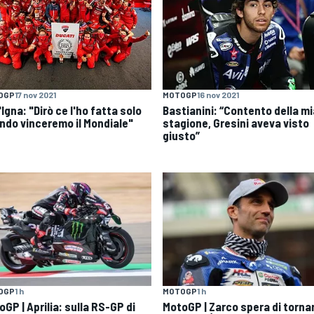
OGP
17 nov 2021
MOTOGP
16 nov 2021
'Igna: "Dirò ce l'ho fatta solo
Bastianini: “Contento della mi
ndo vinceremo il Mondiale"
stagione, Gresini aveva visto
giusto”
OGP
1 h
MOTOGP
1 h
GP | Aprilia: sulla RS-GP di
MotoGP | Zarco spera di torna