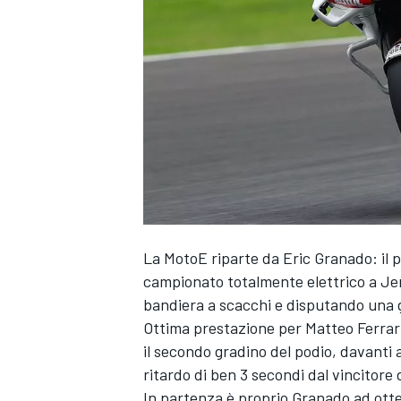
La MotoE riparte da Eric Granado: il p
campionato totalmente elettrico a Jer
bandiera a scacchi e disputando una ga
Ottima prestazione per Matteo Ferrari
il secondo gradino del podio, davanti
ritardo di ben 3 secondi dal vincitore 
MONOPOSTO
In partenza è proprio Granado ad otte