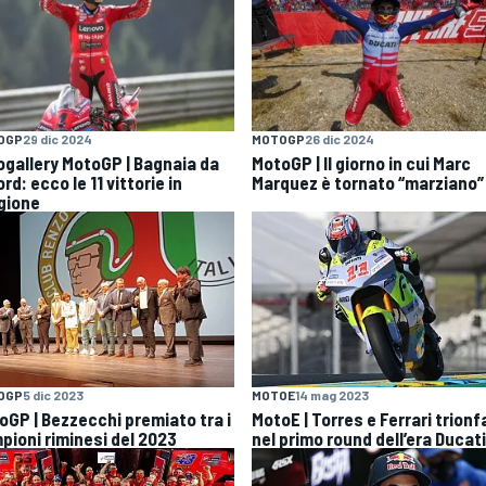
OGP
29 dic 2024
MOTOGP
26 dic 2024
ogallery MotoGP | Bagnaia da
MotoGP | Il giorno in cui Marc
rd: ecco le 11 vittorie in
Marquez è tornato “marziano”
gione
OGP
5 dic 2023
MOTOE
14 mag 2023
oGP | Bezzecchi premiato tra i
MotoE | Torres e Ferrari trion
pioni riminesi del 2023
nel primo round dell’era Ducati