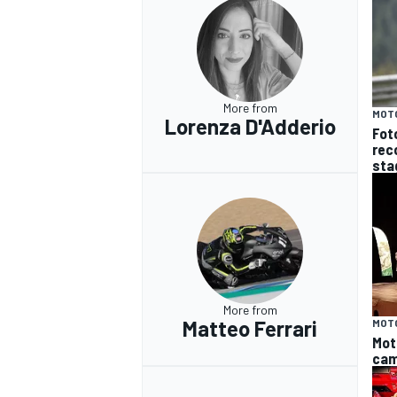
More from
MOT
Lorenza D'Adderio
Fot
reco
sta
More from
Matteo Ferrari
MOT
Mot
RALLY
cam