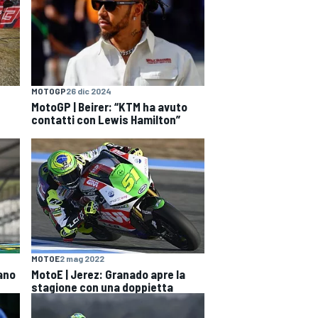
MOTOGP
26 dic 2024
MotoGP | Beirer: “KTM ha avuto
contatti con Lewis Hamilton”
MOTOE
2 mag 2022
fano
MotoE | Jerez: Granado apre la
stagione con una doppietta