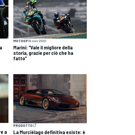
MOTOGP
15 nov 2021
a
Marini: “Vale il migliore della
storia, grazie per ciò che ha
fatto”
PRODOTTO
re a
La Murciélago definitiva esiste: è