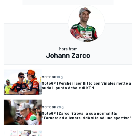
More from
Johann Zarco
MOTOGP
10 g
MotoGP | Perché il conflitto con Vinales mette a
nudo il punto debole di KTM
MOTOGP
28 g
MotoGP | Zarco ritrova la sua normalità:
"Tornare ad allenarsi ridà vita ad uno sportivo"