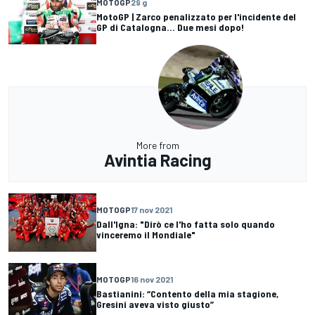
MOTOGP
29 g
MotoGP | Zarco penalizzato per l'incidente del
GP di Catalogna... Due mesi dopo!
More from
Avintia Racing
MOTOGP
17 nov 2021
Dall'Igna: "Dirò ce l'ho fatta solo quando
vinceremo il Mondiale"
MOTOGP
16 nov 2021
Bastianini: “Contento della mia stagione,
Gresini aveva visto giusto”