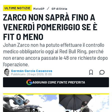
ULTIME NOTIZIE
MotoGP
GP di Stiria
ZARCO NON SAPRÀ FINO A
VENERDÌ POMERIGGIO SE È
FIT O MENO
Johan Zarco non ha potuto effettuare il controllo
medico obbligatorio oggi al Red Bull Ring, perché
non erano ancora passate le 48 ore richieste dopo
l'operazione.
Germán Garcia Casanova
Pubblicato:
20 ago 2020, 13:00
AGGIUNGI COME FONTE PREFERITA